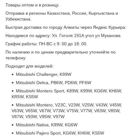
Товары оптом и в розницу.
Отправка в регионы Казахстана, России, Кыргызстана и
Узбекистана.
Быстрая доставка по городу Алматы через Яндекс Курьера:
Находимся по адресу: Ул. Гоголя 191А угол ул Муканова
График работы: ПН-ВС с 9: 00 до 18: 00.
По наличию и по ценам предварительно уточняйте по
телефону
Подходит для моделей:
Mitsubishi Challenger, K99W
Mitsubishi Delica, PB6W, PD6W, PF6W
Mitsubishi Montero Sport, K89W, K99W, KG6W, KH6W,
KR5W, KS5W
Mitsubishi Montero, V23C, V23W, V25W, V43W, V45W,
V63W, V65W, V67W, V73W, V75W, V77W, V83W, V85W,
V87W, V93W, V95W, V97W
Mitsubishi Nativa, K99W, KG6W
Mitsubishi Pajero Sport, KG6W, KH6W, KS5W