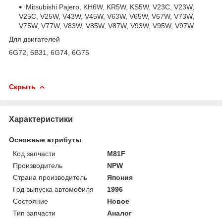
Mitsubishi Pajero, KH6W, KR5W, KS5W, V23C, V23W,
V25C, V25W, V43W, V45W, V63W, V65W, V67W, V73W,
V75W, V77W, V83W, V85W, V87W, V93W, V95W, V97W
Для двигателей
6G72, 6B31, 6G74, 6G75
Скрыть
Характеристики
Основные атрибуты
Код запчасти
M81F
Производитель
NPW
Страна производитель
Япония
Год выпуска автомобиля
1996
Состояние
Новое
Тип запчасти
Аналог