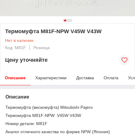
Термомуфта M81F-NPW V45W V43W
Нет в наличии
Код: M81F
Розница
Цену уточняйте
Описание
Характеристики
Доставка
Оплата
Усл
Описание
Термомуфта (вискомуфта) Mitsubishi Pajero
Термомуфта M81F-NPW V45W V43W
Номер детали: M81F
Аналог отличного качества по фирме NPW (Япония)