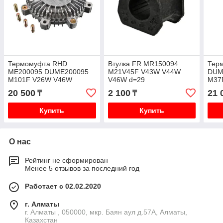
Термомуфта RHD
Втулка FR MR150094
Тер
ME200095 DUME200095
M21V45F V43W V44W
DUM
M101F V26W V46W
V46W d=29
M37
P25
20 500
2 100
21 
₸
₸
Купить
Купить
О нас
Рейтинг не сформирован
Менее 5 отзывов за последний год
Работает с 02.02.2020
г. Алматы
г. Алматы , 050000, мкр. Баян аул д.57А, Алматы,
Казахстан