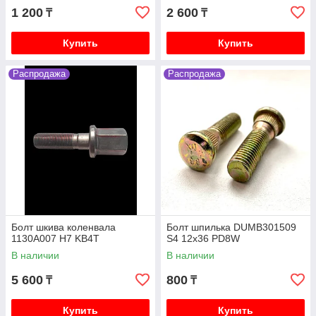
1 200
2 600
₸
₸
Купить
Купить
Распродажа
Распродажа
Болт шкива коленвала
Болт шпилька DUMB301509
1130A007 H7 KB4T
S4 12x36 PD8W
В наличии
В наличии
5 600
800
₸
₸
Купить
Купить