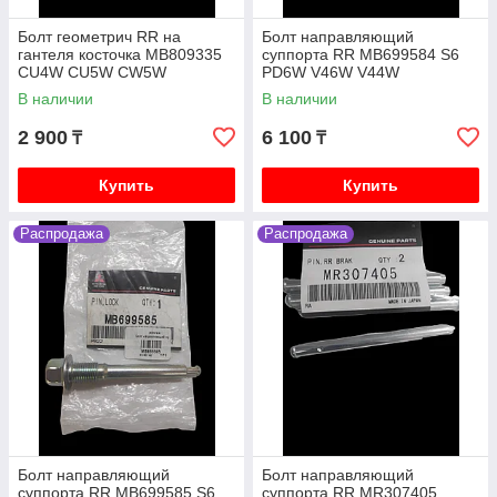
Болт геометрич RR на
Болт направляющий
гантеля косточка MB809335
суппорта RR MB699584 S6
CU4W CU5W CW5W
PD6W V46W V44W
В наличии
В наличии
2 900
6 100
₸
₸
Купить
Купить
Распродажа
Распродажа
Болт направляющий
Болт направляющий
суппорта RR MB699585 S6
суппорта RR MR307405