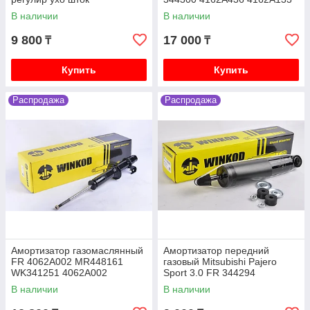
SRR344300
В наличии
В наличии
Mitsubishi Lancer X (10) 2007-2017 1.8 4B10
бензин CY3A, 2.0 4B11 бензин CY4A
9 800
17 000
₸
₸
Mitsubishi Pajero iO 1996-2003 1.8 4G93 бензин,
2.0 4G94 бензин, H66W H76W
Купить
Купить
Mitsubishi Pajero Junior 1996-2003 1.1 4A31
бензин H56A
Распродажа
Распродажа
Mitsubishi Galant седан VI 1987-1993 2.0 4G63
бензин E33A
Mitsubishi Galant седан VII 1992-1998 1.8 4G93
бензин E52A, 2.0 4G63 бензин E55A
Амортизатор газомаслянный
Амортизатор передний
FR 4062A002 MR448161
газовый Mitsubishi Pajero
WK341251 4062A002
Sport 3.0 FR 344294
4062A024 341251 4062A0
W344294SA
В наличии
В наличии