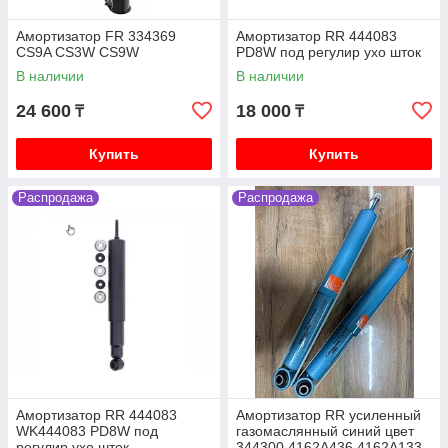
V88W V98W
Амортизатор FR 334369
Амортизатор RR 444083
Mitsubishi Delica (кирпич, квадратная) 1991-1997
CS9A CS3W CS9W
PD8W под регулир ухо шток
V2.5 4D56 дизель P25W P35W
В наличии
В наличии
Mitsubishi Delica (булка) 1996-2003 V2.4 4G64
бензин PF4W PD4W
24 600
18 000
₸
₸
Mitsubishi Delica (булка) 1996-2003 V3.0 6G72
бензин PF6W PD6W
Купить
Купить
Mitsubishi Delica (булка) 1996-2003 V2.8 4M40
дизель PE8W PD8W
Распродажа
Распродажа
Mitsubishi Outlander 1 2003-2006 2.4 4G64
(Mivec) бензин CU4W CU5W
Mitsubishi Outlander 2 XL 2005-2012 2.0 4B11,
2.4 4B12, 3.0 6B31 бензин CW4W CW5W CW6W
Mitsubishi Outlander 3 2006-2011 2.0 4B11, 2.4
4B12, 3.0 6B31 бензин GF2W GF3W
Mitsubishi L200 2 поколение 1996-2007 2.5
4D56T K74T
Mitsubishi L200 2005-2018 2.5 4D56 дизель KB4T
Амортизатор RR 444083
Амортизатор RR усиленный
Mitsubishi ASX 2010- 1.6 4A92 бензин GA1W, 2.0
WK444083 PD8W под
газомаслянный синий цвет
4B11 4J11 бензин GA2W
регулир ухо шток
344300 4162A436 4162A133