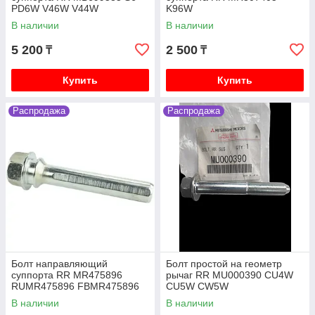
PD6W V46W V44W
K96W
В наличии
В наличии
5 200
2 500
₸
₸
Купить
Купить
Распродажа
Распродажа
Болт направляющий
Болт простой на геометр
суппорта RR MR475896
рычаг RR MU000390 CU4W
RUMR475896 FBMR475896
CU5W CW5W
0474-CYUPF V75W V93W
В наличии
В наличии