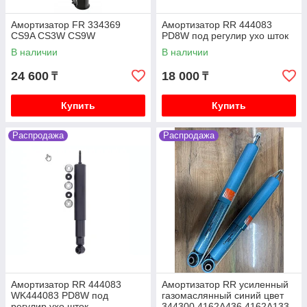
V88W V98W
Амортизатор FR 334369
Амортизатор RR 444083
Mitsubishi Delica (кирпич, квадратная) 1991-1997
CS9A CS3W CS9W
PD8W под регулир ухо шток
V2.5 4D56 дизель P25W P35W
В наличии
В наличии
Mitsubishi Delica (булка) 1996-2003 V2.4 4G64
бензин PF4W PD4W
24 600
18 000
₸
₸
Mitsubishi Delica (булка) 1996-2003 V3.0 6G72
бензин PF6W PD6W
Купить
Купить
Mitsubishi Delica (булка) 1996-2003 V2.8 4M40
дизель PE8W PD8W
Распродажа
Распродажа
Mitsubishi Outlander 1 2003-2006 2.4 4G64
(Mivec) бензин CU4W CU5W
Mitsubishi Outlander 2 XL 2005-2012 2.0 4B11,
2.4 4B12, 3.0 6B31 бензин CW4W CW5W CW6W
Mitsubishi Outlander 3 2006-2011 2.0 4B11, 2.4
4B12, 3.0 6B31 бензин GF2W GF3W
Mitsubishi L200 2 поколение 1996-2007 2.5
4D56T K74T
Mitsubishi L200 2005-2018 2.5 4D56 дизель KB4T
Амортизатор RR 444083
Амортизатор RR усиленный
Mitsubishi ASX 2010- 1.6 4A92 бензин GA1W, 2.0
WK444083 PD8W под
газомаслянный синий цвет
4B11 4J11 бензин GA2W
регулир ухо шток
344300 4162A436 4162A133