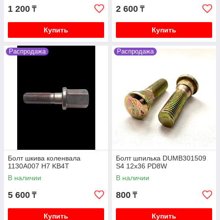
1 200
2 600
₸
₸
Купить
Купить
Распродажа
Распродажа
Болт шкива коленвала
Болт шпилька DUMB301509
1130A007 H7 KB4T
S4 12x36 PD8W
В наличии
В наличии
5 600
800
₸
₸
Купить
Купить