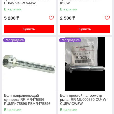
PD6W V46W V44W
K96W
В наличии
В наличии
5 200
2 500
₸
₸
Купить
Купить
Распродажа
Распродажа
Болт направляющий
Болт простой на геометр
суппорта RR MR475896
рычаг RR MU000390 CU4W
RUMR475896 FBMR475896
CU5W CW5W
0474-CYUPF V75W V93W
В наличии
В наличии