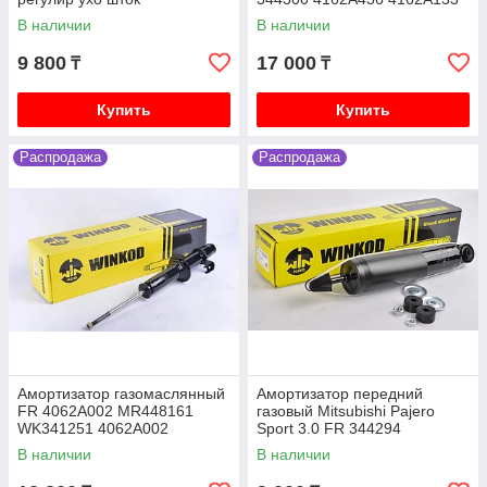
SRR344300
В наличии
В наличии
Mitsubishi Lancer X (10) 2007-2017 1.8 4B10
бензин CY3A, 2.0 4B11 бензин CY4A
9 800
17 000
₸
₸
Mitsubishi Pajero iO 1996-2003 1.8 4G93 бензин,
2.0 4G94 бензин, H66W H76W
Купить
Купить
Mitsubishi Pajero Junior 1996-2003 1.1 4A31
бензин H56A
Распродажа
Распродажа
Mitsubishi Galant седан VI 1987-1993 2.0 4G63
бензин E33A
Mitsubishi Galant седан VII 1992-1998 1.8 4G93
бензин E52A, 2.0 4G63 бензин E55A
Амортизатор газомаслянный
Амортизатор передний
FR 4062A002 MR448161
газовый Mitsubishi Pajero
WK341251 4062A002
Sport 3.0 FR 344294
4062A024 341251 4062A0
W344294SA
В наличии
В наличии