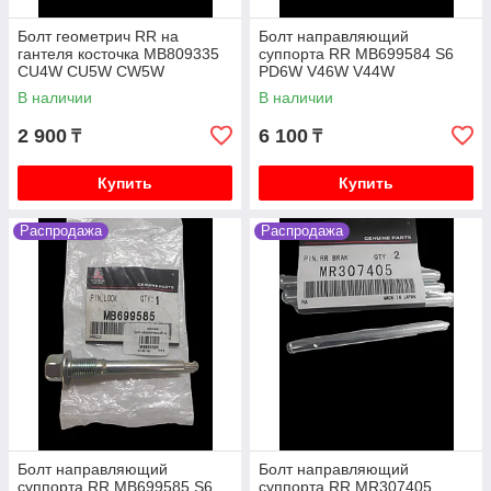
Болт геометрич RR на
Болт направляющий
гантеля косточка MB809335
суппорта RR MB699584 S6
CU4W CU5W CW5W
PD6W V46W V44W
В наличии
В наличии
2 900
6 100
₸
₸
Купить
Купить
Распродажа
Распродажа
Болт направляющий
Болт направляющий
суппорта RR MB699585 S6
суппорта RR MR307405