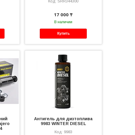
SRR344300
17 000 ₸
В наличии
Купить
ний
Антигель для дизтоплива
ajero
9983 WINTER DIESEL
4
9983