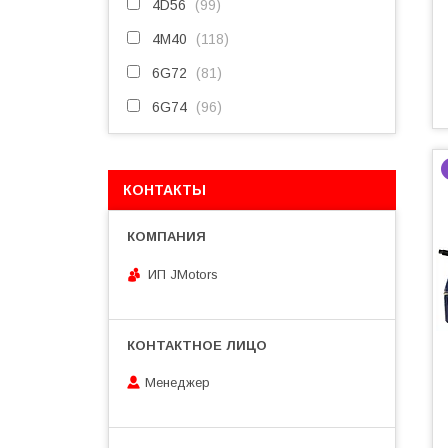
4D56
99
4M40
118
6G72
81
6G74
96
КОНТАКТЫ
ИП JMotors
Менеджер