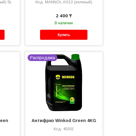
ый) 5L
MANNOL AG13 (зеленый)
2 400 ₸
В наличии
Купить
Распродажа
reen
Антифриз Winkod Green 4KG
45352