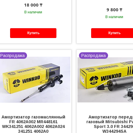
18 000 ₸
9 800 ₸
В наличии
В наличии
Купить
Купить
Распродажа
Распродажа
Амортизатор газомаслянный
Амортизатор перед
FR 4062A002 MR448161
газовый Mitsubishi P
WK341251 4062A002 4062A024
Sport 3.0 FR 34429
341251 4062A0
W344294SA