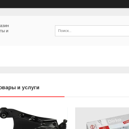
газин
ты и
овары и услуги