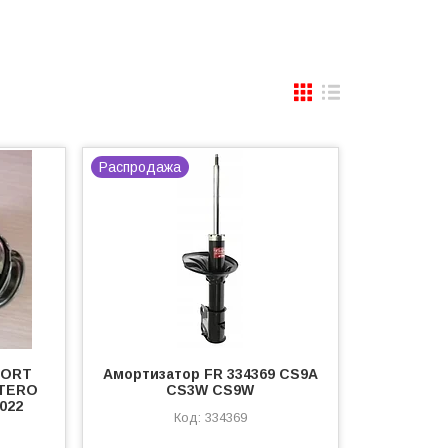
Распродажа
PORT
Амортизатор FR 334369 CS9A
NTERO
CS3W CS9W
022
334369