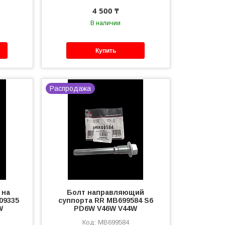
4 500 ₸
В наличии
Купить
Распродажа
 на
Болт направляющий
09335
суппорта RR MB699584 S6
W
PD6W V46W V44W
MB699584