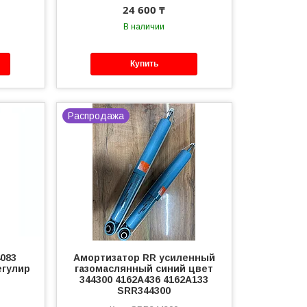
24 600 ₸
В наличии
Купить
Распродажа
083
Амортизатор RR усиленный
егулир
газомаслянный синий цвет
344300 4162A436 4162A133
SRR344300