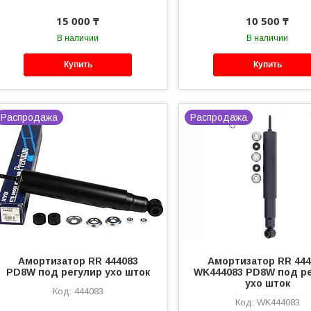
15 000 ₸
10 500 ₸
В наличии
В наличии
Купить
Купить
Распродажа
Распродажа
Амортизатор RR 444083
Амортизатор RR 444
PD8W под регулир ухо шток
WK444083 PD8W под р
ухо шток
444083
WK444083