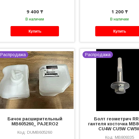
9 400 ₸
1 200 ₸
В наличии
В наличии
Купить
Купить
Распродажа
Распродажа
Бачок расширительный
Болт геометрич RR
MB605260_ PAJERO2
гантеля косточка MB8
CU4W CU5W CW5
DUMB605260
MB809335