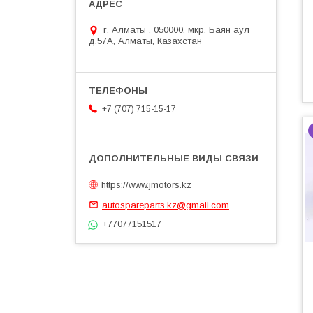
г. Алматы , 050000, мкр. Баян аул
д.57А, Алматы, Казахстан
+7 (707) 715-15-17
https://www.jmotors.kz
autospareparts.kz@gmail.com
+77077151517