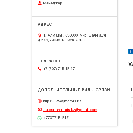
Менеджер
г. Алматы , 050000, мкр. Баян аул
д.57А, Алматы, Казахстан
Х
+7 (707) 715-15-17
https://www.jmotors.kz
П
autospareparts.kz@gmail.com
+77077151517
Т