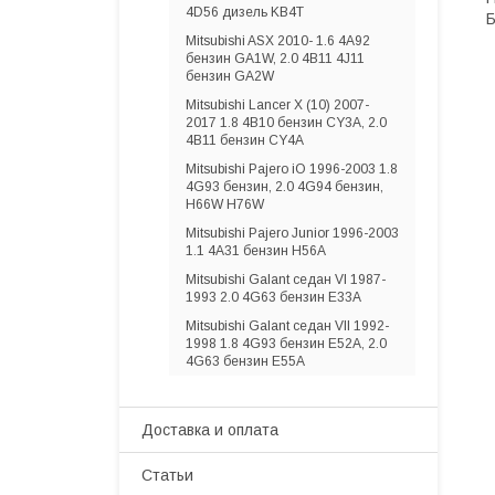
4D56 дизель KB4T
Б
Mitsubishi ASX 2010- 1.6 4A92
бензин GA1W, 2.0 4B11 4J11
бензин GA2W
Mitsubishi Lancer X (10) 2007-
2017 1.8 4B10 бензин CY3A, 2.0
4B11 бензин CY4A
Mitsubishi Pajero iO 1996-2003 1.8
4G93 бензин, 2.0 4G94 бензин,
H66W H76W
Mitsubishi Pajero Junior 1996-2003
1.1 4A31 бензин H56A
Mitsubishi Galant седан VI 1987-
1993 2.0 4G63 бензин E33A
Mitsubishi Galant седан VII 1992-
1998 1.8 4G93 бензин E52A, 2.0
4G63 бензин E55A
Доставка и оплата
Статьи