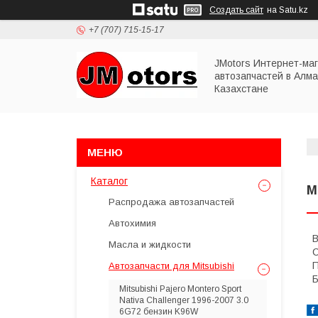
Создать сайт
на Satu.kz
+7 (707) 715-15-17
JMotors Интернет-ма
автозапчастей в Алма
Казахстане
Каталог
M
Распродажа автозапчастей
Автохимия
Масла и жидкости
C
П
Автозапчасти для Mitsubishi
Б
Mitsubishi Pajero Montero Sport
Nativa Challenger 1996-2007 3.0
6G72 бензин K96W