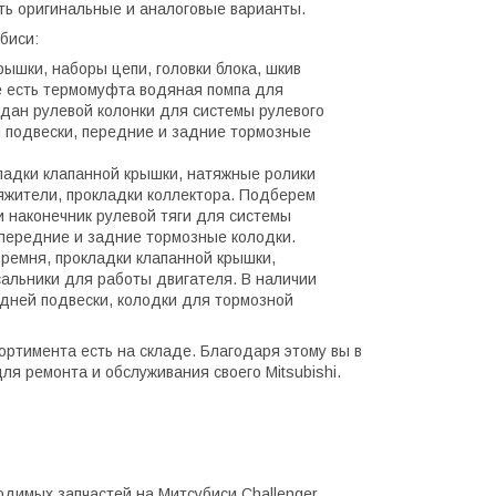
ть оригинальные и аналоговые варианты.
биси:
рышки, наборы цепи, головки блока, шкив
же есть термомуфта водяная помпа для
рдан рулевой колонки для системы рулевого
й подвески, передние и задние тормозные
кладки клапанной крышки, натяжные ролики
яжители, прокладки коллектора. Подберем
и наконечник рулевой тяги для системы
 передние и задние тормозные колодки.
 ремня, прокладки клапанной крышки,
альники для работы двигателя. В наличии
дней подвески, колодки для тормозной
ртимента есть на складе. Благодаря этому вы в
я ремонта и обслуживания своего Mitsubishi.
одимых запчастей на Митсубиси Challenger.