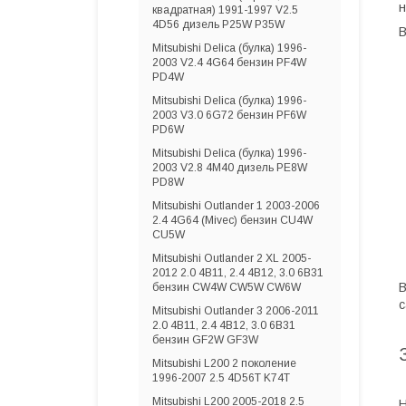
н
квадратная) 1991-1997 V2.5
4D56 дизель P25W P35W
В
Mitsubishi Delica (булка) 1996-
2003 V2.4 4G64 бензин PF4W
PD4W
Mitsubishi Delica (булка) 1996-
2003 V3.0 6G72 бензин PF6W
PD6W
Mitsubishi Delica (булка) 1996-
2003 V2.8 4M40 дизель PE8W
PD8W
Mitsubishi Outlander 1 2003-2006
2.4 4G64 (Mivec) бензин CU4W
CU5W
Mitsubishi Outlander 2 XL 2005-
2012 2.0 4B11, 2.4 4B12, 3.0 6B31
В
бензин CW4W CW5W CW6W
с
Mitsubishi Outlander 3 2006-2011
2.0 4B11, 2.4 4B12, 3.0 6B31
бензин GF2W GF3W
Mitsubishi L200 2 поколение
1996-2007 2.5 4D56T K74T
Mitsubishi L200 2005-2018 2.5
Н