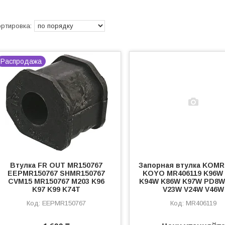
Распродажа
Втулка FR OUT MR150767
Запорная втулка KOMR
EEPMR150767 SHMR150767
KOYO MR406119 K96W
CVM15 MR150767 M203 K96
K94W K86W K97W PD8
K97 K99 K74T
V23W V24W V46W
EEPMR150767
MR406119