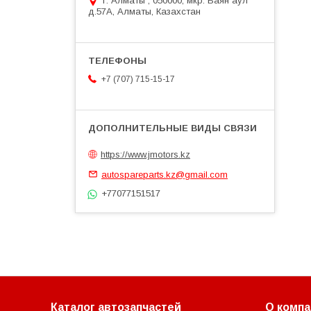
г. Алматы , 050000, мкр. Баян аул
д.57А, Алматы, Казахстан
+7 (707) 715-15-17
https://www.jmotors.kz
autospareparts.kz@gmail.com
+77077151517
Каталог автозапчастей
О компа