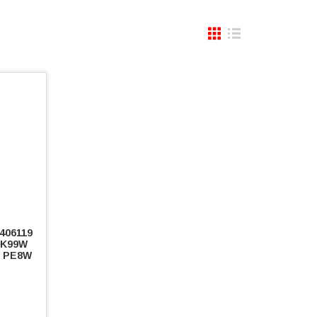
406119
 K99W
W PE8W