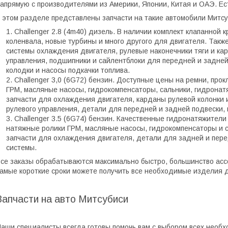
апрямую с производителями из Америки, Японии, Китая и ОАЭ. Ес
 этом разделе представлены запчасти на такие автомобили Митсу
Challenger 2.8 (4m40) дизель. В наличии комплект клапанной к
коленвала, новые турбины и много другого для двигателя. Так
системы охлаждения двигателя, рулевые наконечники тяги и ка
управления, подшипники и сайлентблоки для передней и задне
колодки и насосы подкачки топлива.
Challenger 3,0 (6G72) бензин. Доступные цены на ремни, про
ГРМ, масляные насосы, гидрокомпенсаторы, сальники, гидронат
запчасти для охлаждения двигателя, карданы рулевой колонки 
рулевого управления, детали для передней и задней подвески,
Challenger 3.5 (6G74) бензин. Качественные гидронатяжители
натяжные ролики ГРМ, масляные насосы, гидрокомпенсаторы и с
запчасти для охлаждения двигателя, детали для задней и пере
системы.
се заказы обрабатываются максимально быстро, большинство ассо
амые короткие сроки можете получить все необходимые изделия дл
Запчасти на авто Митсубиси
аши специалисты всегда готовы помочь вам с выбором всех необх