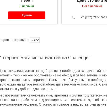
1 600 ₸
Цену уточняйт
В наличии
Нет в наличии
Купить
+7 (707) 715-15-1
Интернет-магазин запчастей на Challenger
ы специализируемся на подборе всех необходимых запчастей на ав
емонт и техническое обслуживание не обходится без замены изн
орюче-смазочных материалов. Раньше, чтобы купить все необход
ыло ехать на авторынок или объездить несколько магазинов. Сейч
агазинах в удобное для вас время.
то позволит вам сэкономить уйму времени и сил на покупке всех н
ы постоянно работаем над расширением ассортимента, чтобы кли
ехнологичные решения. Стоимость товаров в нашем автомагазине 