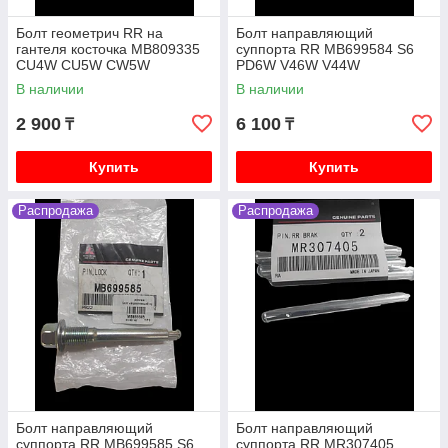
Болт геометрич RR на
Болт направляющий
гантеля косточка MB809335
суппорта RR MB699584 S6
CU4W CU5W CW5W
PD6W V46W V44W
В наличии
В наличии
2 900
6 100
₸
₸
Купить
Купить
Распродажа
Распродажа
Болт направляющий
Болт направляющий
суппорта RR MB699585 S6
суппорта RR MR307405