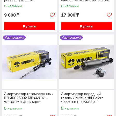
SRR344300
В наличии
В наличии
Mitsubishi Lancer X (10) 2007-2017 1.8 4B10
бензин CY3A, 2.0 4B11 бензин CY4A
9 800
17 000
₸
₸
Mitsubishi Pajero iO 1996-2003 1.8 4G93 бензин,
2.0 4G94 бензин, H66W H76W
Купить
Купить
Mitsubishi Pajero Junior 1996-2003 1.1 4A31
бензин H56A
Распродажа
Распродажа
Mitsubishi Galant седан VI 1987-1993 2.0 4G63
бензин E33A
Mitsubishi Galant седан VII 1992-1998 1.8 4G93
бензин E52A, 2.0 4G63 бензин E55A
Амортизатор газомаслянный
Амортизатор передний
FR 4062A002 MR448161
газовый Mitsubishi Pajero
WK341251 4062A002
Sport 3.0 FR 344294
4062A024 341251 4062A0
W344294SA
В наличии
В наличии