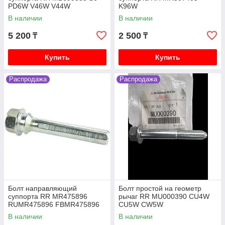
PD6W V46W V44W
K96W
В наличии
В наличии
5 200
2 500
₸
₸
Купить
Купить
Распродажа
Распродажа
Болт направляющий
Болт простой на геометр
суппорта RR MR475896
рычаг RR MU000390 CU4W
RUMR475896 FBMR475896
CU5W CW5W
0474-CYUPF V75W V93W
В наличии
В наличии