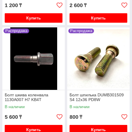
1 200
2 600
₸
₸
Купить
Купить
Распродажа
Распродажа
Болт шкива коленвала
Болт шпилька DUMB301509
1130A007 H7 KB4T
S4 12x36 PD8W
В наличии
В наличии
5 600
800
₸
₸
Купить
Купить