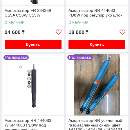
V88W V98W
Амортизатор FR 334369
Амортизатор RR 444083
Mitsubishi Delica (кирпич, квадратная) 1991-1997
CS9A CS3W CS9W
PD8W под регулир ухо шток
V2.5 4D56 дизель P25W P35W
В наличии
В наличии
Mitsubishi Delica (булка) 1996-2003 V2.4 4G64
бензин PF4W PD4W
24 600
18 000
₸
₸
Mitsubishi Delica (булка) 1996-2003 V3.0 6G72
бензин PF6W PD6W
Купить
Купить
Mitsubishi Delica (булка) 1996-2003 V2.8 4M40
дизель PE8W PD8W
Распродажа
Распродажа
Mitsubishi Outlander 1 2003-2006 2.4 4G64
(Mivec) бензин CU4W CU5W
Mitsubishi Outlander 2 XL 2005-2012 2.0 4B11,
2.4 4B12, 3.0 6B31 бензин CW4W CW5W CW6W
Mitsubishi Outlander 3 2006-2011 2.0 4B11, 2.4
4B12, 3.0 6B31 бензин GF2W GF3W
Mitsubishi L200 2 поколение 1996-2007 2.5
4D56T K74T
Mitsubishi L200 2005-2018 2.5 4D56 дизель KB4T
Амортизатор RR 444083
Амортизатор RR усиленный
Mitsubishi ASX 2010- 1.6 4A92 бензин GA1W, 2.0
WK444083 PD8W под
газомаслянный синий цвет
4B11 4J11 бензин GA2W
регулир ухо шток
344300 4162A436 4162A133