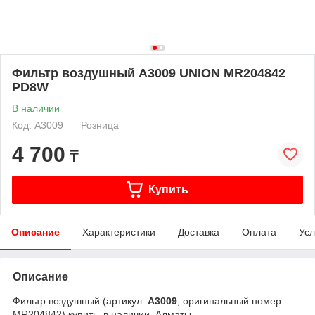
Фильтр воздушный A3009 UNION MR204842
PD8W
В наличии
Код: A3009
Розница
4 700
₸
Купить
Описание
Характеристики
Доставка
Оплата
Усл
Описание
Фильтр воздушный (артикул:
A3009
, оригинальный номер
MR204842) купить, в наличии, Алматы.