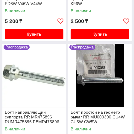
PD6W V46W V44W
K96W
В наличии
В наличии
5 200
2 500
₸
₸
Купить
Купить
Распродажа
Распродажа
Болт направляющий
Болт простой на геометр
суппорта RR MR475896
рычаг RR MU000390 CU4W
RUMR475896 FBMR475896
CU5W CW5W
0474-CYUPF V75W V93W
В наличии
В наличии