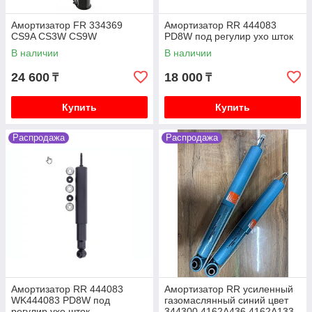
V88W V98W
Амортизатор FR 334369
Амортизатор RR 444083
Mitsubishi Delica (кирпич, квадратная) 1991-1997
CS9A CS3W CS9W
PD8W под регулир ухо шток
V2.5 4D56 дизель P25W P35W
В наличии
В наличии
Mitsubishi Delica (булка) 1996-2003 V2.4 4G64
бензин PF4W PD4W
24 600
18 000
₸
₸
Mitsubishi Delica (булка) 1996-2003 V3.0 6G72
бензин PF6W PD6W
Купить
Купить
Mitsubishi Delica (булка) 1996-2003 V2.8 4M40
дизель PE8W PD8W
Распродажа
Распродажа
Mitsubishi Outlander 1 2003-2006 2.4 4G64
(Mivec) бензин CU4W CU5W
Mitsubishi Outlander 2 XL 2005-2012 2.0 4B11,
2.4 4B12, 3.0 6B31 бензин CW4W CW5W CW6W
Mitsubishi Outlander 3 2006-2011 2.0 4B11, 2.4
4B12, 3.0 6B31 бензин GF2W GF3W
Mitsubishi L200 2 поколение 1996-2007 2.5
4D56T K74T
Mitsubishi L200 2005-2018 2.5 4D56 дизель KB4T
Амортизатор RR 444083
Амортизатор RR усиленный
Mitsubishi ASX 2010- 1.6 4A92 бензин GA1W, 2.0
WK444083 PD8W под
газомаслянный синий цвет
4B11 4J11 бензин GA2W
регулир ухо шток
344300 4162A436 4162A133