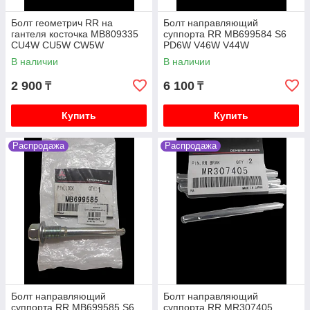
Болт геометрич RR на
Болт направляющий
гантеля косточка MB809335
суппорта RR MB699584 S6
CU4W CU5W CW5W
PD6W V46W V44W
В наличии
В наличии
2 900
6 100
₸
₸
Купить
Купить
Распродажа
Распродажа
Болт направляющий
Болт направляющий
суппорта RR MB699585 S6
суппорта RR MR307405