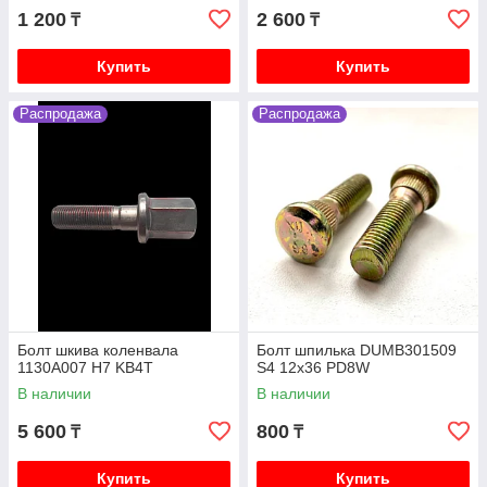
1 200
2 600
₸
₸
Купить
Купить
Распродажа
Распродажа
Болт шкива коленвала
Болт шпилька DUMB301509
1130A007 H7 KB4T
S4 12x36 PD8W
В наличии
В наличии
5 600
800
₸
₸
Купить
Купить