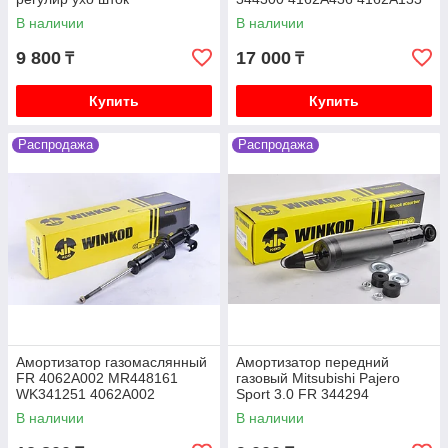
SRR344300
В наличии
В наличии
Mitsubishi Lancer X (10) 2007-2017 1.8 4B10
бензин CY3A, 2.0 4B11 бензин CY4A
9 800
17 000
₸
₸
Mitsubishi Pajero iO 1996-2003 1.8 4G93 бензин,
2.0 4G94 бензин, H66W H76W
Купить
Купить
Mitsubishi Pajero Junior 1996-2003 1.1 4A31
бензин H56A
Распродажа
Распродажа
Mitsubishi Galant седан VI 1987-1993 2.0 4G63
бензин E33A
Mitsubishi Galant седан VII 1992-1998 1.8 4G93
бензин E52A, 2.0 4G63 бензин E55A
Амортизатор газомаслянный
Амортизатор передний
FR 4062A002 MR448161
газовый Mitsubishi Pajero
WK341251 4062A002
Sport 3.0 FR 344294
4062A024 341251 4062A0
W344294SA
В наличии
В наличии