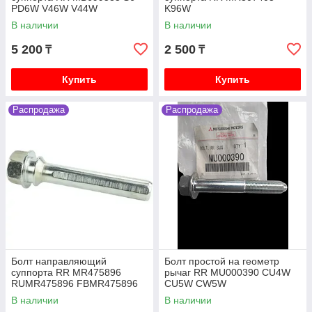
PD6W V46W V44W
K96W
В наличии
В наличии
5 200
2 500
₸
₸
Купить
Купить
Распродажа
Распродажа
Болт направляющий
Болт простой на геометр
суппорта RR MR475896
рычаг RR MU000390 CU4W
RUMR475896 FBMR475896
CU5W CW5W
0474-CYUPF V75W V93W
В наличии
В наличии