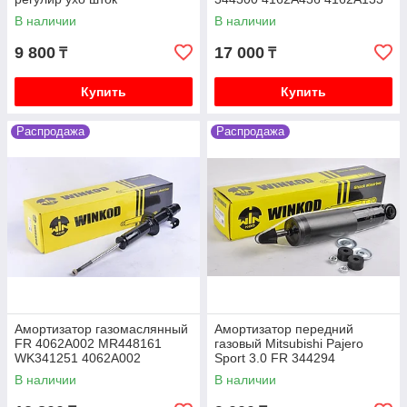
SRR344300
В наличии
В наличии
Mitsubishi Lancer X (10) 2007-2017 1.8 4B10
бензин CY3A, 2.0 4B11 бензин CY4A
9 800
17 000
₸
₸
Mitsubishi Pajero iO 1996-2003 1.8 4G93 бензин,
2.0 4G94 бензин, H66W H76W
Купить
Купить
Mitsubishi Pajero Junior 1996-2003 1.1 4A31
бензин H56A
Распродажа
Распродажа
Mitsubishi Galant седан VI 1987-1993 2.0 4G63
бензин E33A
Mitsubishi Galant седан VII 1992-1998 1.8 4G93
бензин E52A, 2.0 4G63 бензин E55A
Амортизатор газомаслянный
Амортизатор передний
FR 4062A002 MR448161
газовый Mitsubishi Pajero
WK341251 4062A002
Sport 3.0 FR 344294
4062A024 341251 4062A0
W344294SA
В наличии
В наличии