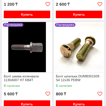
1 200
2 600
₸
₸
Купить
Купить
Распродажа
Распродажа
Болт шкива коленвала
Болт шпилька DUMB301509
1130A007 H7 KB4T
S4 12x36 PD8W
В наличии
В наличии
5 600
800
₸
₸
Купить
Купить