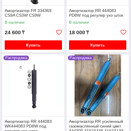
V88W V98W
Амортизатор FR 334369
Амортизатор RR 444083
Mitsubishi Delica (кирпич, квадратная) 1991-1997
CS9A CS3W CS9W
PD8W под регулир ухо шток
V2.5 4D56 дизель P25W P35W
В наличии
В наличии
Mitsubishi Delica (булка) 1996-2003 V2.4 4G64
бензин PF4W PD4W
24 600
18 000
₸
₸
Mitsubishi Delica (булка) 1996-2003 V3.0 6G72
бензин PF6W PD6W
Купить
Купить
Mitsubishi Delica (булка) 1996-2003 V2.8 4M40
дизель PE8W PD8W
Распродажа
Распродажа
Mitsubishi Outlander 1 2003-2006 2.4 4G64
(Mivec) бензин CU4W CU5W
Mitsubishi Outlander 2 XL 2005-2012 2.0 4B11,
2.4 4B12, 3.0 6B31 бензин CW4W CW5W CW6W
Mitsubishi Outlander 3 2006-2011 2.0 4B11, 2.4
4B12, 3.0 6B31 бензин GF2W GF3W
Mitsubishi L200 2 поколение 1996-2007 2.5
4D56T K74T
Mitsubishi L200 2005-2018 2.5 4D56 дизель KB4T
Амортизатор RR 444083
Амортизатор RR усиленный
Mitsubishi ASX 2010- 1.6 4A92 бензин GA1W, 2.0
WK444083 PD8W под
газомаслянный синий цвет
4B11 4J11 бензин GA2W
регулир ухо шток
344300 4162A436 4162A133