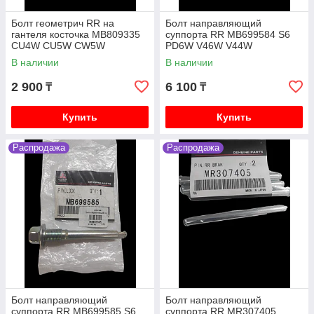
Болт геометрич RR на
Болт направляющий
гантеля косточка MB809335
суппорта RR MB699584 S6
CU4W CU5W CW5W
PD6W V46W V44W
В наличии
В наличии
2 900
6 100
₸
₸
Купить
Купить
Распродажа
Распродажа
Болт направляющий
Болт направляющий
суппорта RR MB699585 S6
суппорта RR MR307405