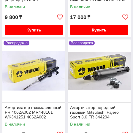
SRR344300
В наличии
В наличии
Mitsubishi Lancer X (10) 2007-2017 1.8 4B10
бензин CY3A, 2.0 4B11 бензин CY4A
9 800
17 000
₸
₸
Mitsubishi Pajero iO 1996-2003 1.8 4G93 бензин,
2.0 4G94 бензин, H66W H76W
Купить
Купить
Mitsubishi Pajero Junior 1996-2003 1.1 4A31
бензин H56A
Распродажа
Распродажа
Mitsubishi Galant седан VI 1987-1993 2.0 4G63
бензин E33A
Mitsubishi Galant седан VII 1992-1998 1.8 4G93
бензин E52A, 2.0 4G63 бензин E55A
Амортизатор газомаслянный
Амортизатор передний
FR 4062A002 MR448161
газовый Mitsubishi Pajero
WK341251 4062A002
Sport 3.0 FR 344294
4062A024 341251 4062A0
W344294SA
В наличии
В наличии