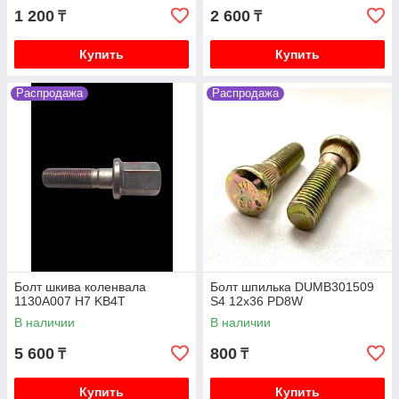
1 200
2 600
₸
₸
Купить
Купить
Распродажа
Распродажа
Болт шкива коленвала
Болт шпилька DUMB301509
1130A007 H7 KB4T
S4 12x36 PD8W
В наличии
В наличии
5 600
800
₸
₸
Купить
Купить