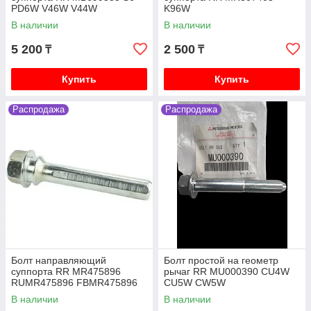
PD6W V46W V44W
K96W
В наличии
В наличии
5 200
2 500
₸
₸
Купить
Купить
Распродажа
Распродажа
Болт направляющий
Болт простой на геометр
суппорта RR MR475896
рычаг RR MU000390 CU4W
RUMR475896 FBMR475896
CU5W CW5W
0474-CYUPF V75W V93W
В наличии
В наличии