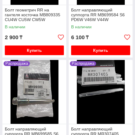
Болт геометрич RR на
Болт направляющий
гантеля косточка MB809335
суппорта RR MB699584 S6
CU4W CU5W CW5W
PD6W V46W V44W
В наличии
В наличии
2 900
6 100
₸
₸
Купить
Купить
Распродажа
Распродажа
Болт направляющий
Болт направляющий
суппорта RR MB699585 S6
суппорта RR MR307405