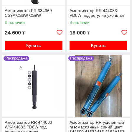
V88W V98W
Амортизатор FR 334369
Амортизатор RR 444083
Mitsubishi Delica (кирпич, квадратная) 1991-1997
CS9A CS3W CS9W
PD8W под регулир ухо шток
V2.5 4D56 дизель P25W P35W
В наличии
В наличии
Mitsubishi Delica (булка) 1996-2003 V2.4 4G64
бензин PF4W PD4W
24 600
18 000
₸
₸
Mitsubishi Delica (булка) 1996-2003 V3.0 6G72
бензин PF6W PD6W
Купить
Купить
Mitsubishi Delica (булка) 1996-2003 V2.8 4M40
дизель PE8W PD8W
Распродажа
Распродажа
Mitsubishi Outlander 1 2003-2006 2.4 4G64
(Mivec) бензин CU4W CU5W
Mitsubishi Outlander 2 XL 2005-2012 2.0 4B11,
2.4 4B12, 3.0 6B31 бензин CW4W CW5W CW6W
Mitsubishi Outlander 3 2006-2011 2.0 4B11, 2.4
4B12, 3.0 6B31 бензин GF2W GF3W
Mitsubishi L200 2 поколение 1996-2007 2.5
4D56T K74T
Mitsubishi L200 2005-2018 2.5 4D56 дизель KB4T
Амортизатор RR 444083
Амортизатор RR усиленный
Mitsubishi ASX 2010- 1.6 4A92 бензин GA1W, 2.0
WK444083 PD8W под
газомаслянный синий цвет
4B11 4J11 бензин GA2W
регулир ухо шток
344300 4162A436 4162A133