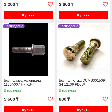
1 200
2 600
₸
₸
Купить
Купить
Распродажа
Распродажа
Болт шкива коленвала
Болт шпилька DUMB301509
1130A007 H7 KB4T
S4 12x36 PD8W
В наличии
В наличии
5 600
800
₸
₸
Купить
Купить