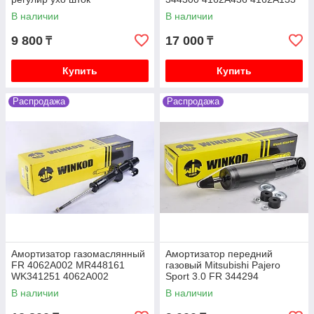
SRR344300
В наличии
В наличии
Mitsubishi Lancer X (10) 2007-2017 1.8 4B10
бензин CY3A, 2.0 4B11 бензин CY4A
9 800
17 000
₸
₸
Mitsubishi Pajero iO 1996-2003 1.8 4G93 бензин,
2.0 4G94 бензин, H66W H76W
Купить
Купить
Mitsubishi Pajero Junior 1996-2003 1.1 4A31
бензин H56A
Распродажа
Распродажа
Mitsubishi Galant седан VI 1987-1993 2.0 4G63
бензин E33A
Mitsubishi Galant седан VII 1992-1998 1.8 4G93
бензин E52A, 2.0 4G63 бензин E55A
Амортизатор газомаслянный
Амортизатор передний
FR 4062A002 MR448161
газовый Mitsubishi Pajero
WK341251 4062A002
Sport 3.0 FR 344294
4062A024 341251 4062A0
W344294SA
В наличии
В наличии