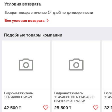
Условия возврата
Возврат товара в течение 14 дней по договоренности
Все условия возврата
Подобные товары компании
Гидронатяжитель
Гидронатяжитель
Роли
1145A080 CW6W
1145A080 NTN1145A080
114
0341053SX CW6W
42 500
25 500
32 
₸
₸