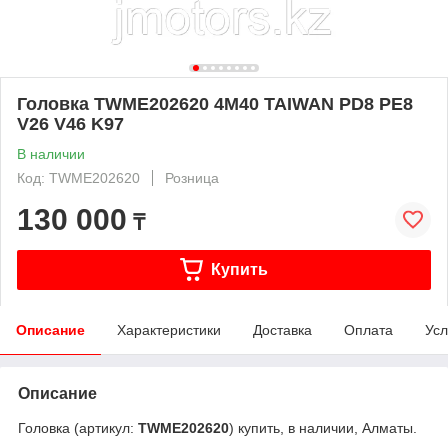
Головка TWME202620 4М40 TAIWAN PD8 PE8
V26 V46 K97
В наличии
Код: TWME202620
Розница
130 000
₸
Купить
Описание
Характеристики
Доставка
Оплата
Усл
Описание
Головка (артикул:
TWME202620
) купить, в наличии, Алматы.