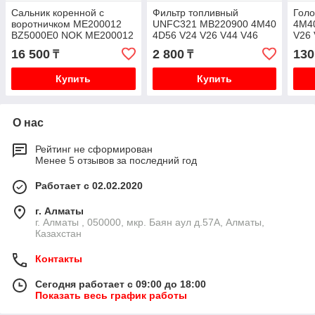
Сальник коренной с
Фильтр топливный
Гол
воротничком ME200012
UNFC321 MB220900 4M40
4М4
BZ5000E0 NOK ME200012
4D56 V24 V26 V44 V46
V26 
95.08- 96.02 4M40 V26
PD8 PE8 K97 K74T
16 500
2 800
130
₸
₸
V46 PD8 PE8 K97
Купить
Купить
О нас
Рейтинг не сформирован
Менее 5 отзывов за последний год
Работает с 02.02.2020
г. Алматы
г. Алматы , 050000, мкр. Баян аул д.57А, Алматы,
Казахстан
Контакты
Сегодня работает с 09:00 до 18:00
Показать весь график работы