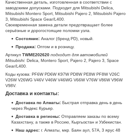
Качественная деталь, изготовленная в соответствии с
заводскими допусками. Подходит для Mitsubishi Delica,
Mitsubishi Montero Sport, Mitsubishi Pajero 2, Mitsubishi Pajero
3, Mitsubishi Space Gear/L400.
Своевременная замена детали предотвращает более
серьёзные и дорогостоящие поломки узла.
Состояние:
Аналог (бренд PD), новый.
Продажа:
Оптом и в розницу.
Артикул
TWME202620
подходит для автомобилей
Mitsubishi:
Delica, Montero Sport, Pajero 2, Pajero 3, Space
Gear/L400.
Коды кузова: PF6W PD6W K97W PD8W PE8W PF8W V26C
V26W V26WG V46V V46W V46WG V66W V76W V86W V96W
V98V.
Доставка и контакты:
Доставка по Алматы:
Быстрая отправка день в день
через Яндекс Курьер.
Доставка в регионы:
Отправляем заказы по всему
Казахстану, а также в Россию, Кыргызстан и Узбекистан.
Наш адрес:
г. Алматы, мкр. Баян аул, 57А, 3 ярус 48