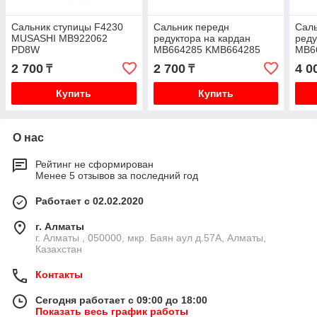
Сальник ступицы F4230
Сальник передн
Саль
MUSASHI MB922062
редуктора на кардан
реду
PD8W
MB664285 KMB664285
MB6
NOK K96W PD8W V46W
V46
2 700
2 700
4 0
₸
₸
V43W V45W V73W V93W
V93
V97W V
Купить
Купить
О нас
Рейтинг не сформирован
Менее 5 отзывов за последний год
Работает с 02.02.2020
г. Алматы
г. Алматы , 050000, мкр. Баян аул д.57А, Алматы,
Казахстан
Контакты
Сегодня работает с 09:00 до 18:00
Показать весь график работы