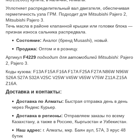
Уплотняет распределительный вал двигателя, обеспечивая
герметичность узла ГРМ. Подходит для Mitsubishi Pajero 2,
Mitsubishi Pajero 3.
Течь масла в районе клапанной крышки или головки блока —
признак износа сальника распредвала.
Состояние:
Аналог (бренд Musashi), новый.
Продажа:
Оптом и в розницу.
Артикул
F4229
подходит для автомобилей Mitsubishi:
Pajero
2, Pajero 3.
Коды кузова: F13A F15A F16A F17A F25A F27A N86W N96W
S26A S27A S32A V25C V25W V45W V65W V75W Z11A Z15A
Z16A.
Доставка и контакты:
Доставка по Алматы:
Быстрая отправка день в день
через Яндекс Курьер.
Доставка в регионы:
Отправляем заказы по всему
Казахстану, а также в Россию, Кыргызстан и Узбекистан.
Наш адрес:
г. Алматы, мкр. Баян аул, 57А, 3 ярус 48
бутик