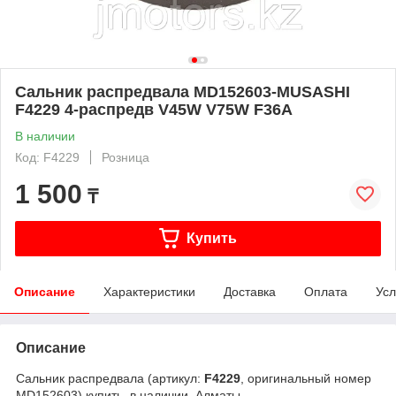
Сальник распредвала MD152603-MUSASHI
F4229 4-распредв V45W V75W F36A
В наличии
Код: F4229
Розница
1 500
₸
Купить
Описание
Характеристики
Доставка
Оплата
Усл
Описание
Сальник распредвала (артикул:
F4229
, оригинальный номер
MD152603) купить, в наличии, Алматы.