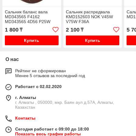
Сальник баланс вала
Сальник распредвала
Саль
MD343565 F4162
KMD152603 NOK V45W
MD1
MD343565 4D56 P25W
V75W F36A
V44W
1 800
2 100
5 7
₸
₸
Купить
Купить
О нас
Рейтинг не сформирован
Менее 5 отзывов за последний год
Работает с 02.02.2020
г. Алматы
г. Алматы , 050000, мкр. Баян аул д.57А, Алматы,
Казахстан
Контакты
Сегодня работает с 09:00 до 18:00
Показать весь график работы