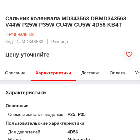
Сальник коленвала MD343563 DBMD343563
V44W P25W P35W CU4W CU5W 4D56 KB4T
Нет в наличии
Код: DUMD343563
Розница
Цену уточняйте
Описание
Характеристики
Доставка
Оплата
Ус
Характеристики
Основные
Совместимость с моделью
P25, P35
Пользовательские характеристики
Для двигателей
4D56
Марка
Mitsubishi