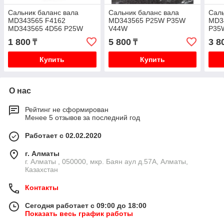
Сальник баланс вала
Сальник баланс вала
Саль
MD343565 F4162
MD343565 P25W P35W
MD3
MD343565 4D56 P25W
V44W
P35
V44W
1 800
5 800
3 8
₸
₸
Купить
Купить
О нас
Рейтинг не сформирован
Менее 5 отзывов за последний год
Работает с 02.02.2020
г. Алматы
г. Алматы , 050000, мкр. Баян аул д.57А, Алматы,
Казахстан
Контакты
Сегодня работает с 09:00 до 18:00
Показать весь график работы