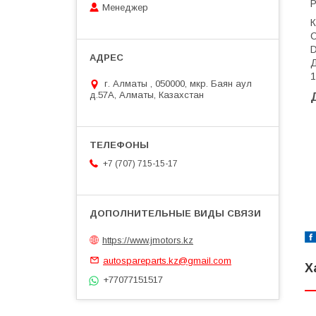
P
Менеджер
D
Д
1
г. Алматы , 050000, мкр. Баян аул
д.57А, Алматы, Казахстан
+7 (707) 715-15-17
https://www.jmotors.kz
autospareparts.kz@gmail.com
Х
+77077151517