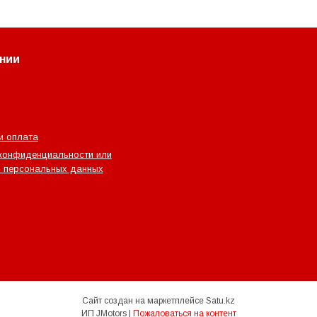
нии
и оплата
конфиденциальности или
 персональных данных
Сайт создан на маркетплейсе
Satu.kz
ИП JMotors |
Пожаловаться на контент