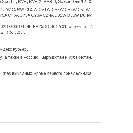
jero Sport 3, RVR, RVR 2, RVR 3, Space Gear/L400.
9W CU2W CU4W CU5W CV1W CV2W CV4W CV5W
A CY6A CY8A CY9A CZ4A D02W D03W D04W
2B G63B G64B PR25DD S61 Y61, объём .5, .7,
.2, 3.5, 3.8 л.
ндекс Курьер.
, а также в Россию, Кыргызстан и Узбекистан.
0 (без выходных, кроме первого понедельника