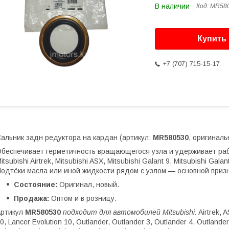
В наличии
Код:
MR58
Купить
+7 (707) 715-15-17
альник задн редуктора на кардан (артикул:
MR580530
, оригиналь
беспечивает герметичность вращающегося узла и удерживает раб
itsubishi Airtrek, Mitsubishi ASX, Mitsubishi Galant 9, Mitsubishi Galant
одтёки масла или иной жидкости рядом с узлом — основной призн
Состояние:
Оригинал, новый.
Продажа:
Оптом и в розницу.
Артикул
MR580530
подходит для автомобилей Mitsubishi:
Airtrek, A
0, Lancer Evolution 10, Outlander, Outlander 3, Outlander 4, Outlander 