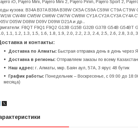
ajero iO, Pajero Mini, Pajero Mini 2, Pajero Pinin, Pajero Sport 2, Pa
Коды кузова: B34A B37A B38A B38W CK5A CS9A CS9W CT9A CT
CW1W CW4W CW5W CW6W CW7W CW8W CY1A CY2A CY3A CY4A CY5
05V D05W D08W D09V D09W D21A и др..
вигатели: F8QT F9Q1 F9Q2 G13B G15B G32B G37B G54B G54BT G6
.0, 1.1, 1.2, 1.3, 1.5, 1.6, 1.8, 1.9, 2.0, 2.2, 2.3, 2.4, 2.5, 2.6, 2.8, 3.0, 3
Доставка и контакты:
Доставка по Алматы:
Быстрая отправка день в день через Я
Доставка в регионы:
Отправляем заказы по всему Казахстану
Наш адрес:
г. Алматы, мкр. Баян аул, 57А, 3 ярус 48 бутик
График работы:
Понедельник – Воскресенье, с 09:00 до 18:0
месяца)
арактеристики