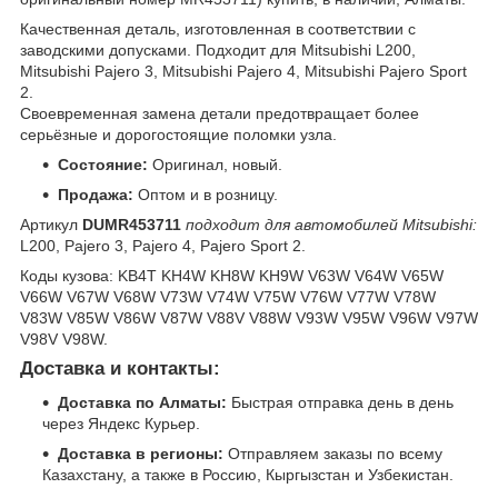
Качественная деталь, изготовленная в соответствии с
заводскими допусками. Подходит для Mitsubishi L200,
Mitsubishi Pajero 3, Mitsubishi Pajero 4, Mitsubishi Pajero Sport
2.
Своевременная замена детали предотвращает более
серьёзные и дорогостоящие поломки узла.
Состояние:
Оригинал, новый.
Продажа:
Оптом и в розницу.
Артикул
DUMR453711
подходит для автомобилей Mitsubishi:
L200, Pajero 3, Pajero 4, Pajero Sport 2.
Коды кузова: KB4T KH4W KH8W KH9W V63W V64W V65W
V66W V67W V68W V73W V74W V75W V76W V77W V78W
V83W V85W V86W V87W V88V V88W V93W V95W V96W V97W
V98V V98W.
Доставка и контакты:
Доставка по Алматы:
Быстрая отправка день в день
через Яндекс Курьер.
Доставка в регионы:
Отправляем заказы по всему
Казахстану, а также в Россию, Кыргызстан и Узбекистан.