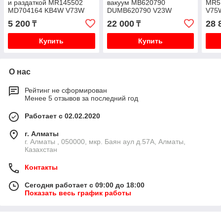
и раздаткой MR145502
вакуум MB620790
MR5
MD704164 KB4W V73W
DUMB620790 V23W
V75
V75W V77W V93W V97W
5 200
22 000
28 
₸
₸
Купить
Купить
О нас
Рейтинг не сформирован
Менее 5 отзывов за последний год
Работает с 02.02.2020
г. Алматы
г. Алматы , 050000, мкр. Баян аул д.57А, Алматы,
Казахстан
Контакты
Сегодня работает с 09:00 до 18:00
Показать весь график работы