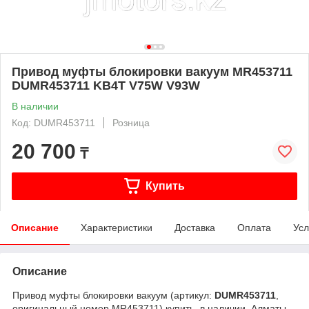
Привод муфты блокировки вакуум MR453711
DUMR453711 KB4T V75W V93W
В наличии
Код: DUMR453711
Розница
20 700
₸
Купить
Описание
Характеристики
Доставка
Оплата
Усл
Описание
Привод муфты блокировки вакуум (артикул:
DUMR453711
,
оригинальный номер MR453711) купить, в наличии, Алматы.