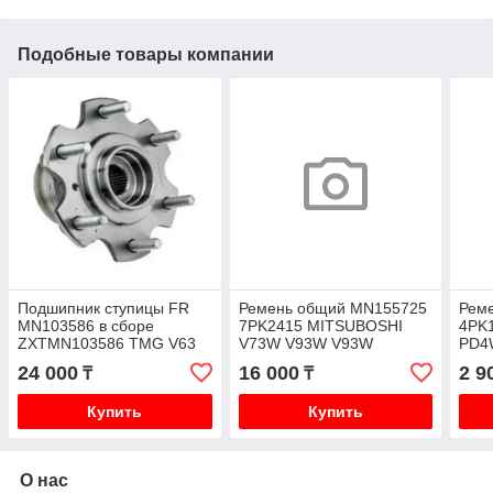
Подобные товары компании
Подшипник ступицы FR
Ремень общий MN155725
Рем
MN103586 в сборе
7PK2415 MITSUBOSHI
4PK
ZXTMN103586 TMG V63
V73W V93W V93W
PD4
V73 V75 V77 V78 V83 V93
V31
24 000
16 000
2 9
₸
₸
V95 V97 V98
Купить
Купить
О нас