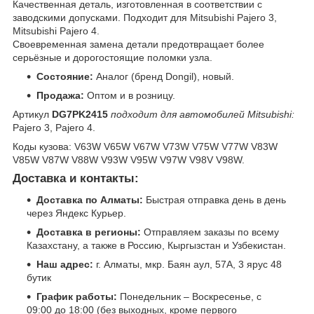
Качественная деталь, изготовленная в соответствии с
заводскими допусками. Подходит для Mitsubishi Pajero 3,
Mitsubishi Pajero 4.
Своевременная замена детали предотвращает более
серьёзные и дорогостоящие поломки узла.
Состояние:
Аналог (бренд Dongil), новый.
Продажа:
Оптом и в розницу.
Артикул
DG7PK2415
подходит для автомобилей Mitsubishi:
Pajero 3, Pajero 4.
Коды кузова: V63W V65W V67W V73W V75W V77W V83W
V85W V87W V88W V93W V95W V97W V98V V98W.
Доставка и контакты:
Доставка по Алматы:
Быстрая отправка день в день
через Яндекс Курьер.
Доставка в регионы:
Отправляем заказы по всему
Казахстану, а также в Россию, Кыргызстан и Узбекистан.
Наш адрес:
г. Алматы, мкр. Баян аул, 57А, 3 ярус 48
бутик
График работы:
Понедельник – Воскресенье, с
09:00 до 18:00 (без выходных, кроме первого