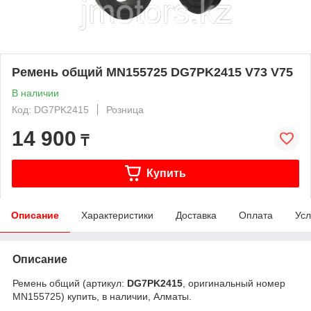
Ремень общий MN155725 DG7PK2415 V73 V75
В наличии
Код: DG7PK2415
Розница
14 900
₸
Купить
Описание
Характеристики
Доставка
Оплата
Усл
Описание
Ремень общий (артикул:
DG7PK2415
, оригинальный номер
MN155725) купить, в наличии, Алматы.