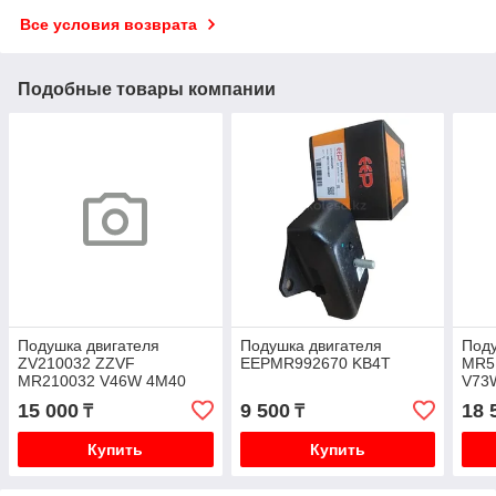
Все условия возврата
Подобные товары компании
Подушка двигателя
Подушка двигателя
Поду
ZV210032 ZZVF
EEPMR992670 KB4T
MR5
MR210032 V46W 4M40
V73
15 000
9 500
18 
₸
₸
Купить
Купить