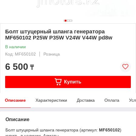
Болт штуцерный шланга генератора
MF650102 P25W P35W V24W V44W pd8w
В наличии
Код: MF650102
Розница
6 500
₸
Купить
Описание
Характеристики
Доставка
Оплата
Усл
Описание
Болт штуцерный шланга генератора (артикул:
MF650102
)
купить, в наличии, Алматы.