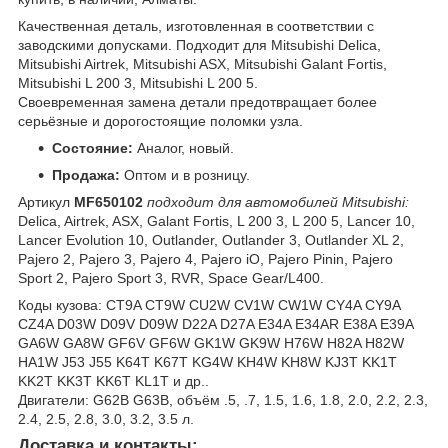
Качественная деталь, изготовленная в соответствии с
заводскими допусками. Подходит для Mitsubishi Delica,
Mitsubishi Airtrek, Mitsubishi ASX, Mitsubishi Galant Fortis,
Mitsubishi L 200 3, Mitsubishi L 200 5.
Своевременная замена детали предотвращает более
серьёзные и дорогостоящие поломки узла.
Состояние:
Аналог, новый.
Продажа:
Оптом и в розницу.
Артикул
MF650102
подходит для автомобилей Mitsubishi:
Delica, Airtrek, ASX, Galant Fortis, L 200 3, L 200 5, Lancer 10,
Lancer Evolution 10, Outlander, Outlander 3, Outlander XL 2,
Pajero 2, Pajero 3, Pajero 4, Pajero iO, Pajero Pinin, Pajero
Sport 2, Pajero Sport 3, RVR, Space Gear/L400.
Коды кузова: CT9A CT9W CU2W CV1W CW1W CY4A CY9A
CZ4A D03W D09V D09W D22A D27A E34A E34AR E38A E39A
GA6W GA8W GF6V GF6W GK1W GK9W H76W H82A H82W
HA1W J53 J55 K64T K67T KG4W KH4W KH8W KJ3T KK1T
KK2T KK3T KK6T KL1T и др..
Двигатели: G62B G63B, объём .5, .7, 1.5, 1.6, 1.8, 2.0, 2.2, 2.3,
2.4, 2.5, 2.8, 3.0, 3.2, 3.5 л.
Доставка и контакты: