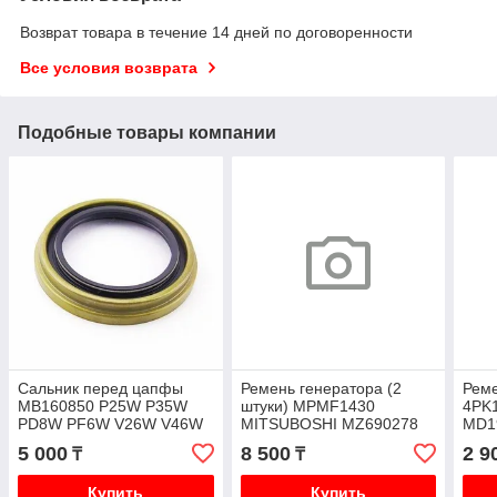
Возврат товара в течение 14 дней по договоренности
Все условия возврата
Подобные товары компании
Сальник перед цапфы
Ремень генератора (2
Реме
MB160850 P25W P35W
штуки) MPMF1430
4PK
PD8W PF6W V26W V46W
MITSUBOSHI MZ690278
MD1
V43W V24W V44W
P25W P35W
5 000
8 500
2 9
₸
₸
Купить
Купить