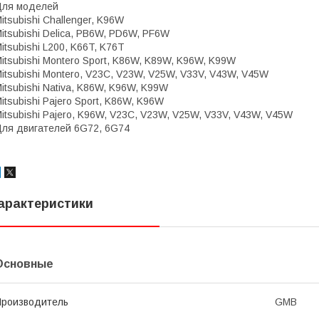
Для моделей
itsubishi Challenger, K96W
itsubishi Delica, PB6W, PD6W, PF6W
itsubishi L200, K66T, K76T
itsubishi Montero Sport, K86W, K89W, K96W, K99W
itsubishi Montero, V23C, V23W, V25W, V33V, V43W, V45W
itsubishi Nativa, K86W, K96W, K99W
itsubishi Pajero Sport, K86W, K96W
itsubishi Pajero, K96W, V23C, V23W, V25W, V33V, V43W, V45W
ля двигателей 6G72, 6G74
арактеристики
Основные
роизводитель
GMB