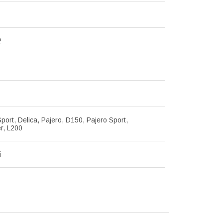
2
port, Delica, Pajero, D150, Pajero Sport,
r, L200
i