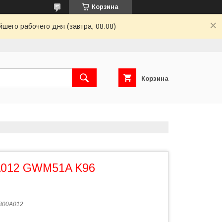
Корзина
шего рабочего дня (завтра, 08.08)
Корзина
A012 GWM51A K96
300A012