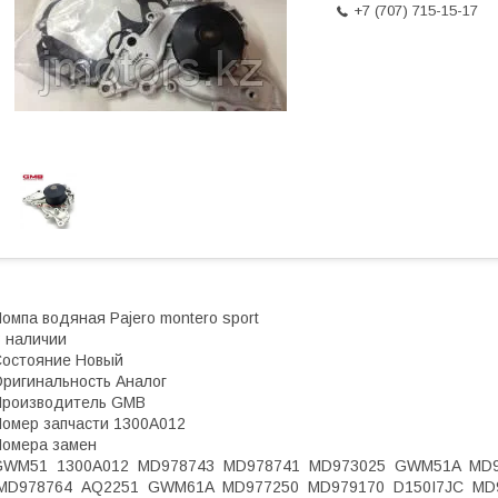
+7 (707) 715-15-17
омпа водяная Pajero montero sport
 наличии
остояние Новый
ригинальность Аналог
Производитель GMB
омер запчасти 1300A012
омера замен
GWM51 1300A012 MD978743 MD978741 MD973025 GWM51A MD97
MD978764 AQ2251 GWM61A MD977250 MD979170 D150I7JC MD9