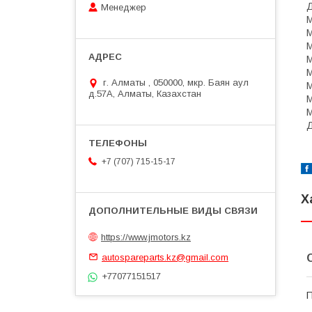
Менеджер
M
M
M
M
M
г. Алматы , 050000, мкр. Баян аул
M
д.57А, Алматы, Казахстан
M
M
Д
+7 (707) 715-15-17
Х
https://www.jmotors.kz
autospareparts.kz@gmail.com
+77077151517
П