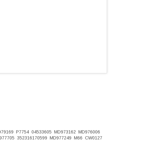
9169 P7754 04533605 MD973162 MD976006
77705 352316170599 MD977249 M66 CW0127