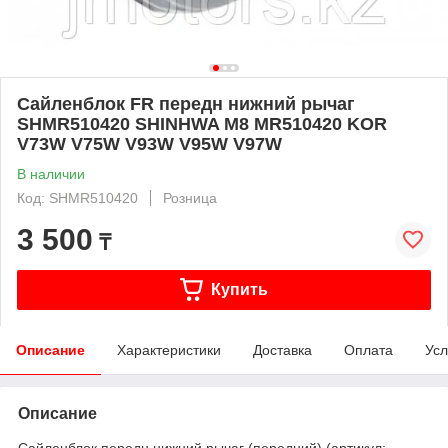
Сайленблок FR передн нижний рычаг
SHMR510420 SHINHWA M8 MR510420 KOR
V73W V75W V93W V95W V97W
В наличии
Код: SHMR510420
Розница
3 500
₸
Купить
Описание
Характеристики
Доставка
Оплата
Усл
Описание
Сайленблок передн нижний рычаг (передний) (артикул: