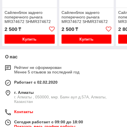
Сайленблок заднего
Сайленблок заднего
Сайл
поперечного рычага
поперечного рычага
попе
MR374672 SHMR374672
MR374672 SHMR374672
MR3
M-18 M18 V73W V93W
M-18 M18 V73W V93W
V73
2 500
2 500
2 8
₸
₸
Купить
Купить
О нас
Рейтинг не сформирован
Менее 5 отзывов за последний год
Работает с 02.02.2020
г. Алматы
г. Алматы , 050000, мкр. Баян аул д.57А, Алматы,
Казахстан
Контакты
Сегодня работает с 09:00 до 18:00
Показать весь график работы