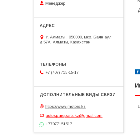
M
Менеджер
г. Алматы , 050000, мкр. Баян аул
д.57А, Алматы, Казахстан
+7 (707) 715-15-17
И
https://www.jmotors.kz
autospareparts.kz@gmail.com
+77077151517