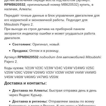
RPMB620532
, оригинальный номер MB620532) купить, в
наличии, Алматы.
Передаёт точные данные в блок управления двигателем для
его корректной и экономичной работы. Подходит для
Mitsubishi Pajero 2.
При выходе из строя датчика на приборной панели
загорается индикатор ошибки и может ухудшаться работа
двигателя.
Состояние:
Оригинал, новый.
Продажа:
Оптом и в розницу.
Артикул
RPMB620532
подходит для автомобилей Mitsubishi:
Pajero 2.
Коды кузова: V21W V23C V23W V24C V24W V24WG V25C
V25W V26C V26W V26WG V33V V33W V43W V44W V44WG
V45W V46W V46WG V47WG V55W.
Доставка и контакты:
Доставка по Алматы:
Быстрая отправка день в день
через Яндекс Курьер.
Доставка в регионы:
Отправляем заказы по всему
Казахстану, а также в Россию, Кыргызстан и Узбекистан.