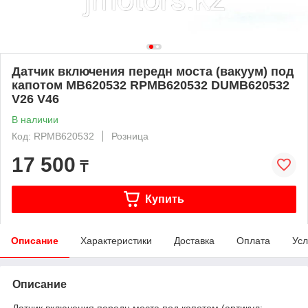
Датчик включения передн моста (вакуум) под
капотом MB620532 RPMB620532 DUMB620532
V26 V46
В наличии
Код: RPMB620532
Розница
17 500
₸
Купить
Описание
Характеристики
Доставка
Оплата
Усл
Описание
Датчик включения передн моста под капотом (артикул: