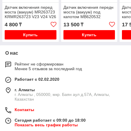
Датчик включения перед
Датчик включения передн
Датч
моста (вакуум) MR263723
моста (вакуум) под
мост
KRMR263723 V23 V24 V26
капотом MB620532
кап
V43 V44 V46 V73 V75 V93
DUMB620532 V26 V46
RPM
4 800
13 500
17 
₸
₸
DUM
Купить
Купить
О нас
Рейтинг не сформирован
Менее 5 отзывов за последний год
Работает с 02.02.2020
г. Алматы
г. Алматы , 050000, мкр. Баян аул д.57А, Алматы,
Казахстан
Контакты
Сегодня работает с 09:00 до 18:00
Показать весь график работы