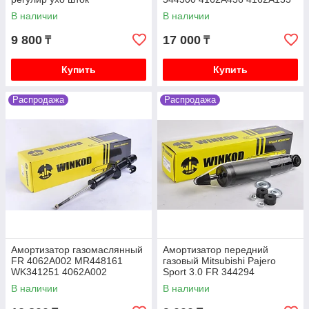
SRR344300
В наличии
В наличии
Mitsubishi Lancer X (10) 2007-2017 1.8 4B10
бензин CY3A, 2.0 4B11 бензин CY4A
9 800
17 000
₸
₸
Mitsubishi Pajero iO 1996-2003 1.8 4G93 бензин,
2.0 4G94 бензин, H66W H76W
Купить
Купить
Mitsubishi Pajero Junior 1996-2003 1.1 4A31
бензин H56A
Распродажа
Распродажа
Mitsubishi Galant седан VI 1987-1993 2.0 4G63
бензин E33A
Mitsubishi Galant седан VII 1992-1998 1.8 4G93
бензин E52A, 2.0 4G63 бензин E55A
Амортизатор газомаслянный
Амортизатор передний
FR 4062A002 MR448161
газовый Mitsubishi Pajero
WK341251 4062A002
Sport 3.0 FR 344294
4062A024 341251 4062A0
W344294SA
В наличии
В наличии