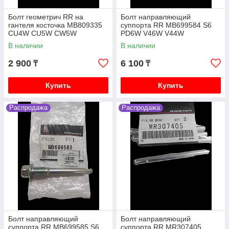
Болт геометрич RR на
Болт направляющий
гантеля косточка MB809335
суппорта RR MB699584 S6
CU4W CU5W CW5W
PD6W V46W V44W
В наличии
В наличии
2 900
6 100
₸
₸
Купить
Купить
Распродажа
Распродажа
Болт направляющий
Болт направляющий
суппорта RR MB699585 S6
суппорта RR MR307405