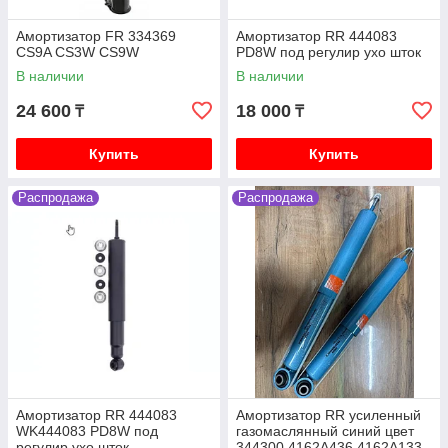
V88W V98W
Амортизатор FR 334369
Амортизатор RR 444083
Mitsubishi Delica (кирпич, квадратная) 1991-1997
CS9A CS3W CS9W
PD8W под регулир ухо шток
V2.5 4D56 дизель P25W P35W
В наличии
В наличии
Mitsubishi Delica (булка) 1996-2003 V2.4 4G64
бензин PF4W PD4W
24 600
18 000
₸
₸
Mitsubishi Delica (булка) 1996-2003 V3.0 6G72
бензин PF6W PD6W
Купить
Купить
Mitsubishi Delica (булка) 1996-2003 V2.8 4M40
дизель PE8W PD8W
Распродажа
Распродажа
Mitsubishi Outlander 1 2003-2006 2.4 4G64
(Mivec) бензин CU4W CU5W
Mitsubishi Outlander 2 XL 2005-2012 2.0 4B11,
2.4 4B12, 3.0 6B31 бензин CW4W CW5W CW6W
Mitsubishi Outlander 3 2006-2011 2.0 4B11, 2.4
4B12, 3.0 6B31 бензин GF2W GF3W
Mitsubishi L200 2 поколение 1996-2007 2.5
4D56T K74T
Mitsubishi L200 2005-2018 2.5 4D56 дизель KB4T
Амортизатор RR 444083
Амортизатор RR усиленный
Mitsubishi ASX 2010- 1.6 4A92 бензин GA1W, 2.0
WK444083 PD8W под
газомаслянный синий цвет
4B11 4J11 бензин GA2W
регулир ухо шток
344300 4162A436 4162A133