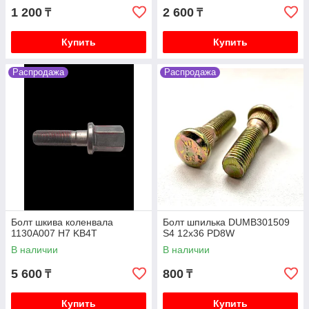
1 200
2 600
₸
₸
Купить
Купить
Распродажа
Распродажа
Болт шкива коленвала
Болт шпилька DUMB301509
1130A007 H7 KB4T
S4 12x36 PD8W
В наличии
В наличии
5 600
800
₸
₸
Купить
Купить