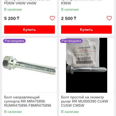
PD6W V46W V44W
K96W
В наличии
В наличии
5 200
2 500
₸
₸
Купить
Купить
Распродажа
Распродажа
Болт направляющий
Болт простой на геометр
суппорта RR MR475896
рычаг RR MU000390 CU4W
RUMR475896 FBMR475896
CU5W CW5W
0474-CYUPF V75W V93W
В наличии
В наличии