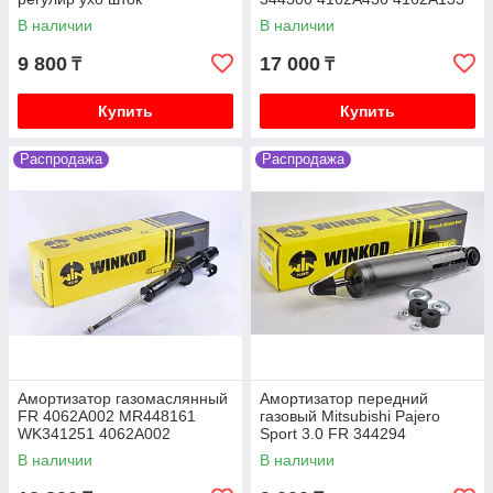
SRR344300
В наличии
В наличии
Mitsubishi Lancer X (10) 2007-2017 1.8 4B10
бензин CY3A, 2.0 4B11 бензин CY4A
9 800
17 000
₸
₸
Mitsubishi Pajero iO 1996-2003 1.8 4G93 бензин,
2.0 4G94 бензин, H66W H76W
Купить
Купить
Mitsubishi Pajero Junior 1996-2003 1.1 4A31
бензин H56A
Распродажа
Распродажа
Mitsubishi Galant седан VI 1987-1993 2.0 4G63
бензин E33A
Mitsubishi Galant седан VII 1992-1998 1.8 4G93
бензин E52A, 2.0 4G63 бензин E55A
Амортизатор газомаслянный
Амортизатор передний
FR 4062A002 MR448161
газовый Mitsubishi Pajero
WK341251 4062A002
Sport 3.0 FR 344294
4062A024 341251 4062A0
W344294SA
В наличии
В наличии