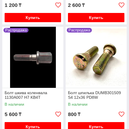
1 200
2 600
₸
₸
Купить
Купить
Распродажа
Распродажа
Болт шкива коленвала
Болт шпилька DUMB301509
1130A007 H7 KB4T
S4 12x36 PD8W
В наличии
В наличии
5 600
800
₸
₸
Купить
Купить