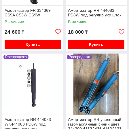
V88W V98W
Амортизатор FR 334369
Амортизатор RR 444083
Mitsubishi Delica (кирпич, квадратная) 1991-1997
CS9A CS3W CS9W
PD8W под регулир ухо шток
V2.5 4D56 дизель P25W P35W
В наличии
В наличии
Mitsubishi Delica (булка) 1996-2003 V2.4 4G64
бензин PF4W PD4W
24 600
18 000
₸
₸
Mitsubishi Delica (булка) 1996-2003 V3.0 6G72
бензин PF6W PD6W
Купить
Купить
Mitsubishi Delica (булка) 1996-2003 V2.8 4M40
дизель PE8W PD8W
Распродажа
Распродажа
Mitsubishi Outlander 1 2003-2006 2.4 4G64
(Mivec) бензин CU4W CU5W
Mitsubishi Outlander 2 XL 2005-2012 2.0 4B11,
2.4 4B12, 3.0 6B31 бензин CW4W CW5W CW6W
Mitsubishi Outlander 3 2006-2011 2.0 4B11, 2.4
4B12, 3.0 6B31 бензин GF2W GF3W
Mitsubishi L200 2 поколение 1996-2007 2.5
4D56T K74T
Mitsubishi L200 2005-2018 2.5 4D56 дизель KB4T
Амортизатор RR 444083
Амортизатор RR усиленный
Mitsubishi ASX 2010- 1.6 4A92 бензин GA1W, 2.0
WK444083 PD8W под
газомаслянный синий цвет
4B11 4J11 бензин GA2W
регулир ухо шток
344300 4162A436 4162A133