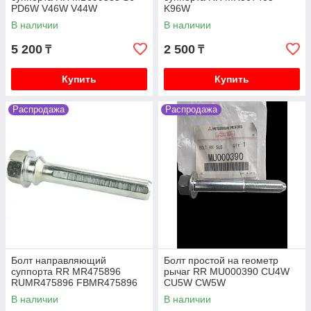
PD6W V46W V44W
K96W
В наличии
В наличии
5 200
2 500
₸
₸
Купить
Купить
Распродажа
Распродажа
Болт направляющий
Болт простой на геометр
суппорта RR MR475896
рычаг RR MU000390 CU4W
RUMR475896 FBMR475896
CU5W CW5W
0474-CYUPF V75W V93W
В наличии
В наличии