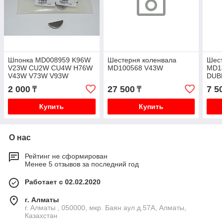
Шпонка MD008959 K96W
Шестерня коленвала
Шес
V23W CU2W CU4W H76W
MD100568 V43W
MD1
V43W V73W V93W
DUB
K96
2 000
27 500
7 5
₸
₸
Купить
Купить
О нас
Рейтинг не сформирован
Менее 5 отзывов за последний год
Работает с 02.02.2020
г. Алматы
г. Алматы , 050000, мкр. Баян аул д.57А, Алматы,
Казахстан