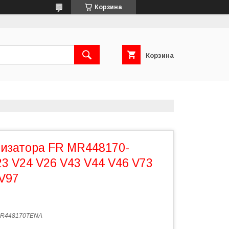
Корзина
Корзина
изатора FR MR448170-
3 V24 V26 V43 V44 V46 V73
 V97
R448170TENA