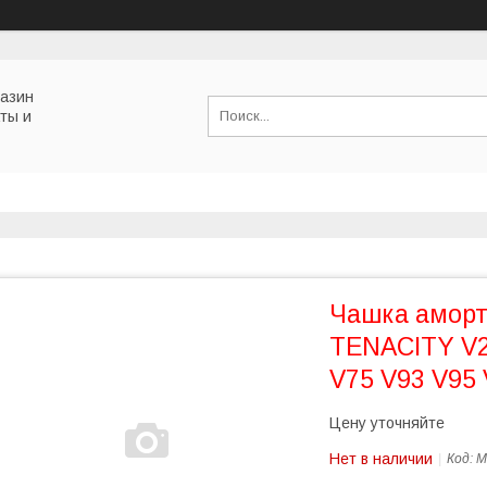
газин
ты и
Чашка аморт
TENACITY V2
V75 V93 V95
Цену уточняйте
Нет в наличии
Код:
M