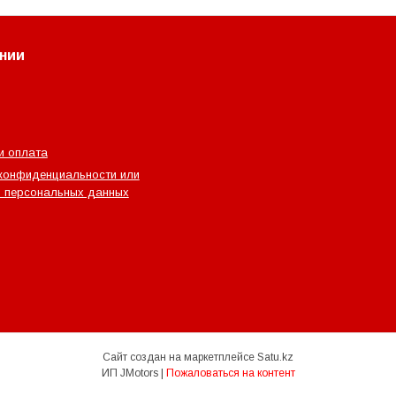
нии
и оплата
конфиденциальности или
 персональных данных
Сайт создан на маркетплейсе
Satu.kz
ИП JMotors |
Пожаловаться на контент