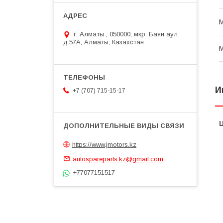
г. Алматы , 050000, мкр. Баян аул
д.57А, Алматы, Казахстан
И
+7 (707) 715-15-17
https://www.jmotors.kz
autospareparts.kz@gmail.com
+77077151517