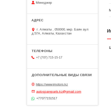
Менеджер
г. Алматы , 050000, мкр. Баян аул
И
д.57А, Алматы, Казахстан
+7 (707) 715-15-17
https://www.jmotors.kz
autospareparts.kz@gmail.com
+77077151517