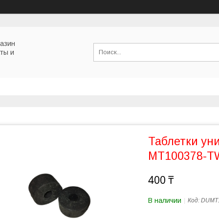
газин
ты и
Таблетки ун
MT100378-T
400 ₸
В наличии
Код:
DUMT