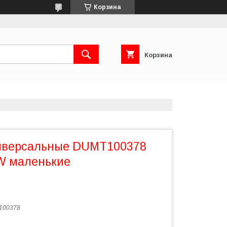
Корзина
Корзина
иверсальные DUMT100378
W маленькие
100378