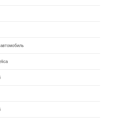
 автомобиль
elica
i
i