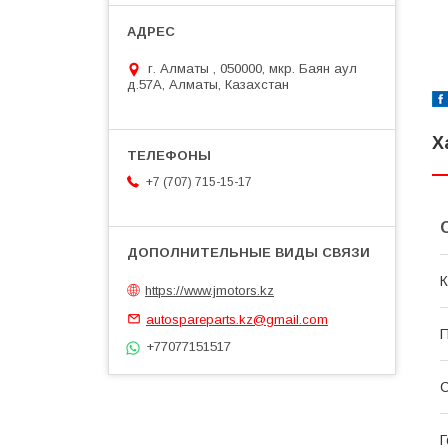
г. Алматы , 050000, мкр. Баян аул
д.57А, Алматы, Казахстан
Х
+7 (707) 715-15-17
К
https://www.jmotors.kz
autospareparts.kz@gmail.com
П
+77077151517
С
Г