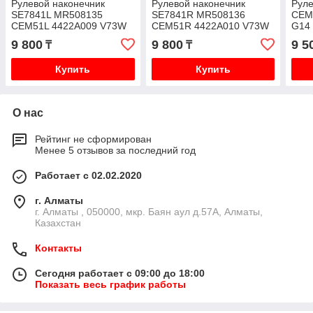
Рулевой наконечник
Рулевой наконечник
Руле
SE7841L MR508135
SE7841R MR508136
CEM
CEM51L 4422A009 V73W
CEM51R 4422A010 V73W
G14
9 800
9 800
9 5
₸
₸
Купить
Купить
О нас
Рейтинг не сформирован
Менее 5 отзывов за последний год
Работает с 02.02.2020
г. Алматы
г. Алматы , 050000, мкр. Баян аул д.57А, Алматы,
Казахстан
Контакты
Сегодня работает с 09:00 до 18:00
Показать весь график работы