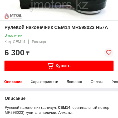
Рулевой наконечник CEM14 MR598023 H57A
В наличии
Код: CEM14
Розница
6 300
₸
Купить
Описание
Характеристики
Доставка
Оплата
Усл
Описание
Рулевой наконечник (артикул:
CEM14
, оригинальный номер
MR598023) купить, в наличии, Алматы.