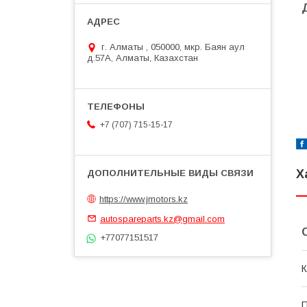
г. Алматы , 050000, мкр. Баян аул
д.57А, Алматы, Казахстан
+7 (707) 715-15-17
Х
https://www.jmotors.kz
autospareparts.kz@gmail.com
+77077151517
К
П