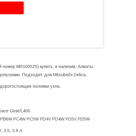
й номер MR100525) купить, в наличии, Алматы.
опусками. Подходит для Mitsubishi Delica,
дорогостоящие поломки узла.
pace Gear/L400.
5W PB6W PC4W PC5W PD4V PD4W PD5V PD5W
, 3.5, 3.8 л.