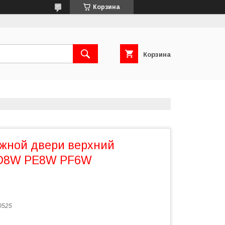
Корзина
Корзина
жной двери верхний
D8W PE8W PF6W
0525