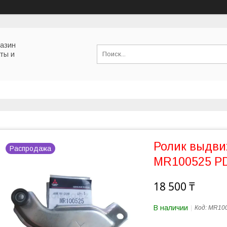
газин
ты и
Ролик выдви
Распродажа
MR100525 P
18 500 ₸
В наличии
Код:
MR10