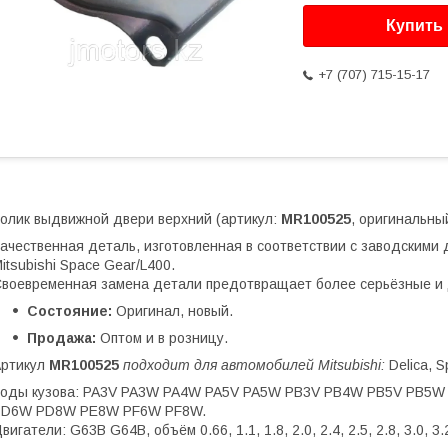
Купить
+7 (707) 715-15-17
олик выдвижной двери верхний (артикул:
MR100525
, оригинальны
ачественная деталь, изготовленная в соответствии с заводскими д
itsubishi Space Gear/L400.
воевременная замена детали предотвращает более серьёзные и 
Состояние:
Оригинал, новый.
Продажа:
Оптом и в розницу.
Артикул
MR100525
подходит для автомобилей Mitsubishi:
Delica, S
Коды кузова: PA3V PA3W PA4W PA5V PA5W PB3V PB4W PB5V PB
PD6W PD8W PE8W PF6W PF8W.
вигатели: G63B G64B, объём 0.66, 1.1, 1.8, 2.0, 2.4, 2.5, 2.8, 3.0, 3.2