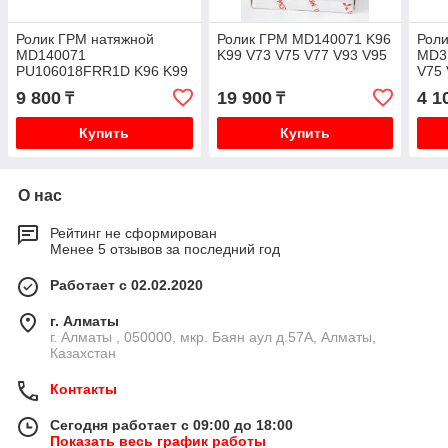
Ролик ГРМ натяжной
Ролик ГРМ MD140071 K96
Роли
MD140071
K99 V73 V75 V77 V93 V95
MD3
PU106018FRR1D K96 K99
V75 
V73 V75 V77 V93 V95
9 800
19 900
4 1
₸
₸
Купить
Купить
О нас
Рейтинг не сформирован
Менее 5 отзывов за последний год
Работает с 02.02.2020
г. Алматы
г. Алматы , 050000, мкр. Баян аул д.57А, Алматы,
Казахстан
Контакты
Сегодня работает с 09:00 до 18:00
Показать весь график работы