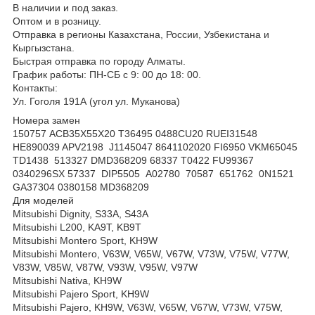
В наличии и под заказ.
Оптом и в розницу.
Отправка в регионы Казахстана, России, Узбекистана и
Кыргызстана.
Быстрая отправка по городу Алматы.
График работы: ПН-СБ с 9: 00 до 18: 00.
Контакты:
Ул. Гоголя 191А (угол ул. Муканова)
Номера замен
150757 ACB35X55X20 T36495 0488CU20 RUEI31548
HE890039 APV2198 J1145047 8641102020 FI6950 VKM65045
TD1438 513327 DMD368209 68337 T0422 FU99367
0340296SX 57337 DIP5505 A02780 70587 651762 0N1521
GA37304 0380158 MD368209
Для моделей
Mitsubishi Dignity, S33A, S43A
Mitsubishi L200, KA9T, KB9T
Mitsubishi Montero Sport, KH9W
Mitsubishi Montero, V63W, V65W, V67W, V73W, V75W, V77W,
V83W, V85W, V87W, V93W, V95W, V97W
Mitsubishi Nativa, KH9W
Mitsubishi Pajero Sport, KH9W
Mitsubishi Pajero, KH9W, V63W, V65W, V67W, V73W, V75W,