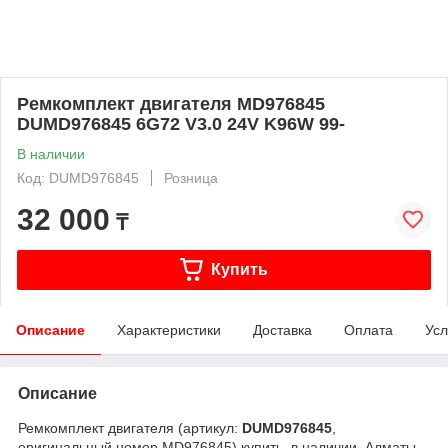
Ремкомплект двигателя MD976845
DUMD976845 6G72 V3.0 24V K96W 99-
В наличии
Код: DUMD976845
Розница
32 000
₸
Купить
Описание
Характеристики
Доставка
Оплата
Усл
Описание
Ремкомплект двигателя (артикул:
DUMD976845
,
оригинальный номер MD976845) купить, в наличии, Алматы.