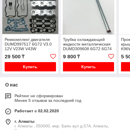
Ремкомплект двигателя
Трубка охлаждающей
Прок
DUMD997517 6G72 V3.0
жидкости металлическая
кры
12V V23W V43W
DUMD309608 6G72 6G74
K96
K96W K99W
PD6
29 500
9 800
5 5
₸
₸
Купить
Купить
О нас
Рейтинг не сформирован
Менее 5 отзывов за последний год
Работает с 02.02.2020
г. Алматы
г. Алматы , 050000, мкр. Баян аул д.57А, Алматы,