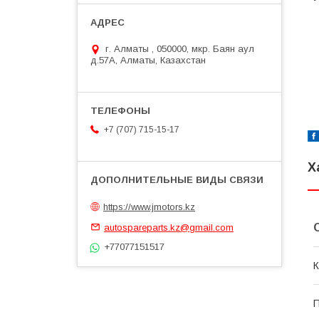
г. Алматы , 050000, мкр. Баян аул
д.57А, Алматы, Казахстан
+7 (707) 715-15-17
Х
https://www.jmotors.kz
autospareparts.kz@gmail.com
+77077151517
К
П