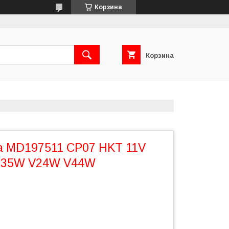
Корзина
Корзина
а MD197511 CP07 HKT 11V
P35W V24W V44W