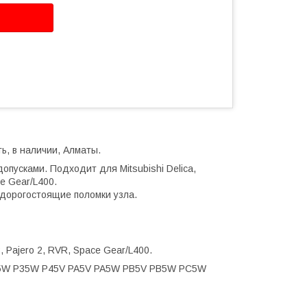
ь, в наличии, Алматы.
опусками. Подходит для Mitsubishi Delica,
ce Gear/L400.
дорогостоящие поломки узла.
3, Pajero 2, RVR, Space Gear/L400.
5W P35W P45V PA5V PA5W PB5V PB5W PC5W