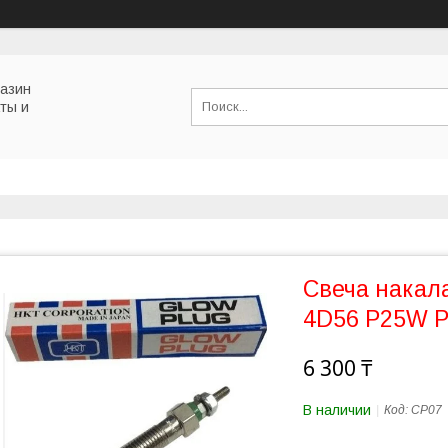
газин
ты и
Свеча накал
4D56 P25W 
6 300 ₸
В наличии
Код:
CP07