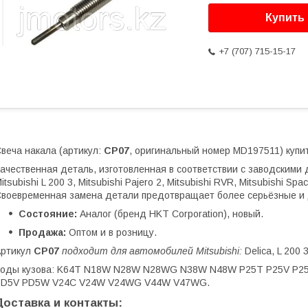
Купить
+7 (707) 715-15-17
веча накала (артикул:
CP07
, оригинальный номер MD197511) купит
ачественная деталь, изготовленная в соответствии с заводскими д
itsubishi L 200 3, Mitsubishi Pajero 2, Mitsubishi RVR, Mitsubishi Spa
воевременная замена детали предотвращает более серьёзные и 
Состояние:
Аналог (бренд HKT Corporation), новый.
Продажа:
Оптом и в розницу.
Артикул
CP07
подходит для автомобилей Mitsubishi:
Delica, L 200 
Коды кузова: K64T N18W N28W N28WG N38W N48W P25T P25V P2
PD5V PD5W V24C V24W V24WG V44W V47WG.
Доставка и контакты: