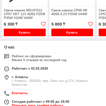
Свеча накала MD197511
Свеча накала CP06 HK
Све
CP07 HKT 11V 4D56 P25W
4D56 6.2V P25W V44W
CP0
P35W V24W V44W
P35
6 300
5 800
6 3
₸
₸
Купить
Купить
О нас
Рейтинг не сформирован
Менее 5 отзывов за последний год
Работает с 02.02.2020
г. Алматы
г. Алматы , 050000, мкр. Баян аул д.57А, Алматы,
Казахстан
Контакты
Сегодня работает с 09:00 до 18:00
Показать весь график работы