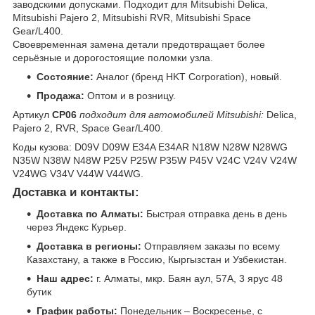
заводскими допусками. Подходит для Mitsubishi Delica,
Mitsubishi Pajero 2, Mitsubishi RVR, Mitsubishi Space
Gear/L400.
Своевременная замена детали предотвращает более
серьёзные и дорогостоящие поломки узла.
Состояние:
Аналог (бренд HKT Corporation), новый.
Продажа:
Оптом и в розницу.
Артикул
CP06
подходит для автомобилей Mitsubishi:
Delica,
Pajero 2, RVR, Space Gear/L400.
Коды кузова: D09V D09W E34A E34AR N18W N28W N28WG
N35W N38W N48W P25V P25W P35W P45V V24C V24V V24W
V24WG V34V V44W V44WG.
Доставка и контакты:
Доставка по Алматы:
Быстрая отправка день в день
через Яндекс Курьер.
Доставка в регионы:
Отправляем заказы по всему
Казахстану, а также в Россию, Кыргызстан и Узбекистан.
Наш адрес:
г. Алматы, мкр. Баян аул, 57А, 3 ярус 48
бутик
График работы:
Понедельник – Воскресенье, с