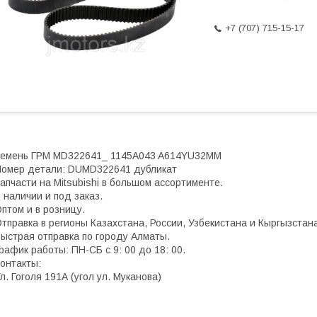
+7 (707) 715-15-17
Ремень ГРМ MD322641_ 1145A043 A614YU32MM
омер детали: DUMD322641 дубликат
апчасти на Mitsubishi в большом ассортименте.
 наличии и под заказ.
птом и в розницу.
тправка в регионы Казахстана, России, Узбекистана и Кыргызстана
ыстрая отправка по городу Алматы.
рафик работы: ПН-СБ с 9: 00 до 18: 00.
онтакты:
л. Гоголя 191А (угол ул. Муканова)