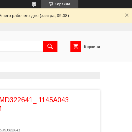
Корзина
шего рабочего дня (завтра, 09.08)
Корзина
MD322641_ 1145A043
M
UMD322641