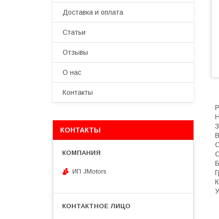
Доставка и оплата
Статьи
Отзывы
О нас
Контакты
Н
З
КОНТАКТЫ
В
О
О
Б
ИП JMotors
Г
К
У