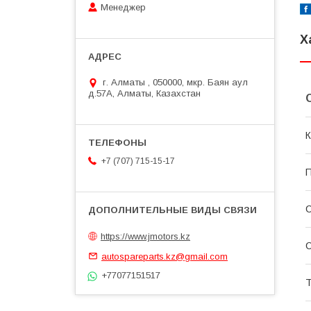
Менеджер
Х
г. Алматы , 050000, мкр. Баян аул
д.57А, Алматы, Казахстан
К
+7 (707) 715-15-17
П
С
https://www.jmotors.kz
С
autospareparts.kz@gmail.com
+77077151517
Т