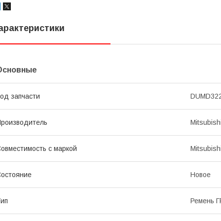
арактеристики
Основные
од запчасти
DUMD32
роизводитель
Mitsubish
овместимость с маркой
Mitsubish
остояние
Новое
ип
Ремень 