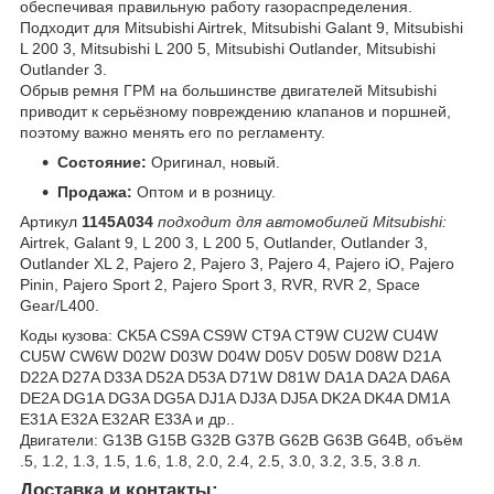
обеспечивая правильную работу газораспределения.
Подходит для Mitsubishi Airtrek, Mitsubishi Galant 9, Mitsubishi
L 200 3, Mitsubishi L 200 5, Mitsubishi Outlander, Mitsubishi
Outlander 3.
Обрыв ремня ГРМ на большинстве двигателей Mitsubishi
приводит к серьёзному повреждению клапанов и поршней,
поэтому важно менять его по регламенту.
Состояние:
Оригинал, новый.
Продажа:
Оптом и в розницу.
Артикул
1145A034
подходит для автомобилей Mitsubishi:
Airtrek, Galant 9, L 200 3, L 200 5, Outlander, Outlander 3,
Outlander XL 2, Pajero 2, Pajero 3, Pajero 4, Pajero iO, Pajero
Pinin, Pajero Sport 2, Pajero Sport 3, RVR, RVR 2, Space
Gear/L400.
Коды кузова: CK5A CS9A CS9W CT9A CT9W CU2W CU4W
CU5W CW6W D02W D03W D04W D05V D05W D08W D21A
D22A D27A D33A D52A D53A D71W D81W DA1A DA2A DA6A
DE2A DG1A DG3A DG5A DJ1A DJ3A DJ5A DK2A DK4A DM1A
E31A E32A E32AR E33A и др..
Двигатели: G13B G15B G32B G37B G62B G63B G64B, объём
.5, 1.2, 1.3, 1.5, 1.6, 1.8, 2.0, 2.4, 2.5, 3.0, 3.2, 3.5, 3.8 л.
Доставка и контакты: