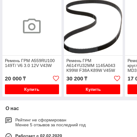
Ремень ГРМ A559RU100
Ремень ГРМ
Реме
149T/ V6 3.0 12V V43W
A614YU32MM 1145A043
круг
K99W F38A K89W V45W
MD3
V24
20 000
30 200
17 
₸
₸
Купить
Купить
О нас
Рейтинг не сформирован
Менее 5 отзывов за последний год
Работает с 02.02.2020