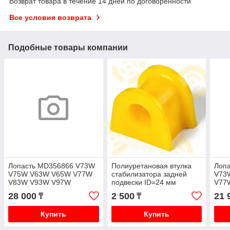
Возврат товара в течение 14 дней по договоренности
Все условия возврата
Подобные товары компании
Лопасть MD356866 V73W
Полиуретановая втулка
Лоп
V75W V63W V65W V77W
стабилизатора задней
V73
V83W V93W V97W
подвески ID=24 мм
V77
301578 T1 V63W, V65W,
28 000
2 500
21 
₸
₸
V68W, V73W, V75W,
Купить
Купить