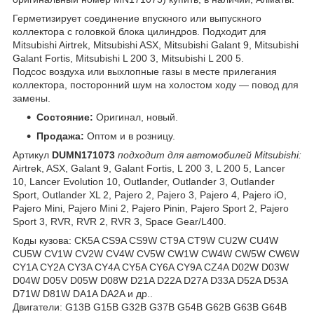
Герметизирует соединение впускного или выпускного
коллектора с головкой блока цилиндров. Подходит для
Mitsubishi Airtrek, Mitsubishi ASX, Mitsubishi Galant 9, Mitsubishi
Galant Fortis, Mitsubishi L 200 3, Mitsubishi L 200 5.
Подсос воздуха или выхлопные газы в месте прилегания
коллектора, посторонний шум на холостом ходу — повод для
замены.
Состояние:
Оригинал, новый.
Продажа:
Оптом и в розницу.
Артикул
DUMN171073
подходит для автомобилей Mitsubishi:
Airtrek, ASX, Galant 9, Galant Fortis, L 200 3, L 200 5, Lancer
10, Lancer Evolution 10, Outlander, Outlander 3, Outlander
Sport, Outlander XL 2, Pajero 2, Pajero 3, Pajero 4, Pajero iO,
Pajero Mini, Pajero Mini 2, Pajero Pinin, Pajero Sport 2, Pajero
Sport 3, RVR, RVR 2, RVR 3, Space Gear/L400.
Коды кузова: CK5A CS9A CS9W CT9A CT9W CU2W CU4W
CU5W CV1W CV2W CV4W CV5W CW1W CW4W CW5W CW6W
CY1A CY2A CY3A CY4A CY5A CY6A CY9A CZ4A D02W D03W
D04W D05V D05W D08W D21A D22A D27A D33A D52A D53A
D71W D81W DA1A DA2A и др..
Двигатели: G13B G15B G32B G37B G54B G62B G63B G64B