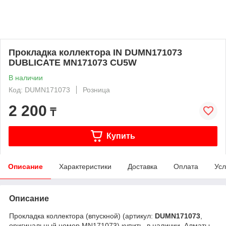
Прокладка коллектора IN DUMN171073
DUBLICATE MN171073 CU5W
В наличии
Код: DUMN171073
Розница
2 200
₸
Купить
Описание
Характеристики
Доставка
Оплата
Усл
Описание
Прокладка коллектора (впускной) (артикул:
DUMN171073
,
оригинальный номер MN171073) купить, в наличии, Алматы.