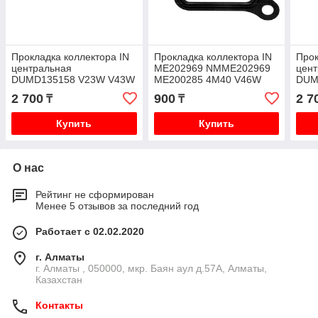
Прокладка коллектора IN
Прокладка коллектора IN
Прок
центральная
ME202969 NMME202969
цен
DUMD135158 V23W V43W
ME200285 4M40 V46W
DUM
PD8W PE8W
2 700
900
2 7
₸
₸
Купить
Купить
О нас
Рейтинг не сформирован
Менее 5 отзывов за последний год
Работает с 02.02.2020
г. Алматы
г. Алматы , 050000, мкр. Баян аул д.57А, Алматы,
Казахстан
Контакты