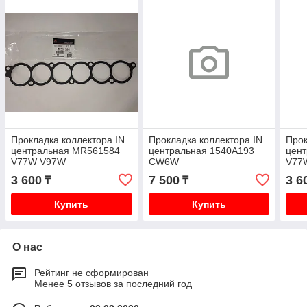
Прокладка коллектора IN
Прокладка коллектора IN
Прок
центральная MR561584
центральная 1540A193
цен
V77W V97W
CW6W
V77
3 600
7 500
3 6
₸
₸
Купить
Купить
О нас
Рейтинг не сформирован
Менее 5 отзывов за последний год