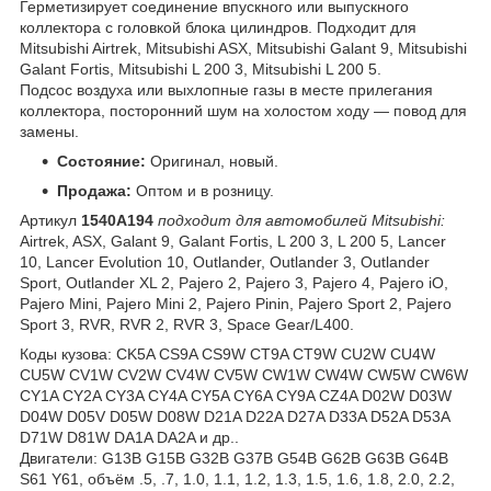
Герметизирует соединение впускного или выпускного
коллектора с головкой блока цилиндров. Подходит для
Mitsubishi Airtrek, Mitsubishi ASX, Mitsubishi Galant 9, Mitsubishi
Galant Fortis, Mitsubishi L 200 3, Mitsubishi L 200 5.
Подсос воздуха или выхлопные газы в месте прилегания
коллектора, посторонний шум на холостом ходу — повод для
замены.
Состояние:
Оригинал, новый.
Продажа:
Оптом и в розницу.
Артикул
1540A194
подходит для автомобилей Mitsubishi:
Airtrek, ASX, Galant 9, Galant Fortis, L 200 3, L 200 5, Lancer
10, Lancer Evolution 10, Outlander, Outlander 3, Outlander
Sport, Outlander XL 2, Pajero 2, Pajero 3, Pajero 4, Pajero iO,
Pajero Mini, Pajero Mini 2, Pajero Pinin, Pajero Sport 2, Pajero
Sport 3, RVR, RVR 2, RVR 3, Space Gear/L400.
Коды кузова: CK5A CS9A CS9W CT9A CT9W CU2W CU4W
CU5W CV1W CV2W CV4W CV5W CW1W CW4W CW5W CW6W
CY1A CY2A CY3A CY4A CY5A CY6A CY9A CZ4A D02W D03W
D04W D05V D05W D08W D21A D22A D27A D33A D52A D53A
D71W D81W DA1A DA2A и др..
Двигатели: G13B G15B G32B G37B G54B G62B G63B G64B
S61 Y61, объём .5, .7, 1.0, 1.1, 1.2, 1.3, 1.5, 1.6, 1.8, 2.0, 2.2,