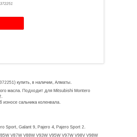
372251
72251) купить, в наличии, Алматы.
го масла. Подходит для Mitsubishi Montero
2.
б износе сальника коленвала.
o Sport, Galant 9, Pajero 4, Pajero Sport 2.
 V85W V87W V88W V93W V95W V97W V98V V98W