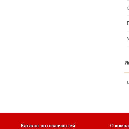
С
И
Каталог автозапчастей
О компа