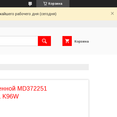
Корзина
жайшего рабочего дня (сегодня)
Корзина
енной MD372251
 K96W