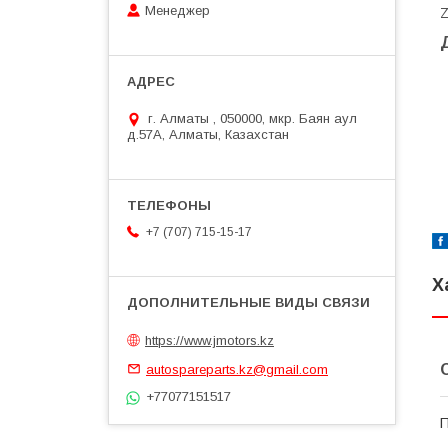
Менеджер
Z
г. Алматы , 050000, мкр. Баян аул
д.57А, Алматы, Казахстан
+7 (707) 715-15-17
Х
https://www.jmotors.kz
autospareparts.kz@gmail.com
+77077151517
П