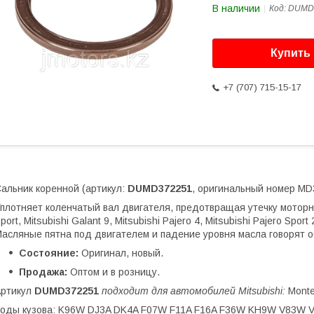
В наличии
Код:
DUMD
Купить
+7 (707) 715-15-17
альник коренной (артикул:
DUMD372251
, оригинальный номер MD3
плотняет коленчатый вал двигателя, предотвращая утечку моторно
port, Mitsubishi Galant 9, Mitsubishi Pajero 4, Mitsubishi Pajero Sport 
асляные пятна под двигателем и падение уровня масла говорят о
Состояние:
Оригинал, новый.
Продажа:
Оптом и в розницу.
Артикул
DUMD372251
подходит для автомобилей Mitsubishi:
Monter
оды кузова: K96W DJ3A DK4A F07W F11A F16A F36W KH9W V83W