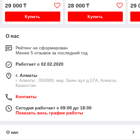
4D56 P25W P35W V44W
4D5
29 000
28 000
29 
₸
₸
K74T
K74
Купить
Купить
О нас
Рейтинг не сформирован
Менее 5 отзывов за последний год
Работает с 02.02.2020
г. Алматы
г. Алматы , 050000, мкр. Баян аул д.57А, Алматы,
Казахстан
Контакты
Сегодня работает с 09:00 до 18:00
Показать весь график работы
О нас