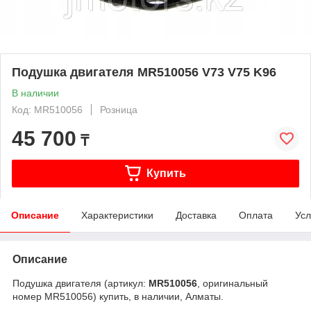
Подушка двигателя MR510056 V73 V75 K96
В наличии
Код: MR510056
Розница
45 700
₸
Купить
Описание
Характеристики
Доставка
Оплата
Усл
Описание
Подушка двигателя (артикул:
MR510056
, оригинальный
номер MR510056) купить, в наличии, Алматы.