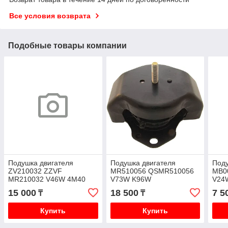
Все условия возврата
Подобные товары компании
Подушка двигателя
Подушка двигателя
Поду
ZV210032 ZZVF
MR510056 QSMR510056
MB0
MR210032 V46W 4M40
V73W K96W
V24
P25
15 000
18 500
7 5
₸
₸
Купить
Купить