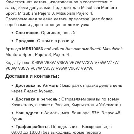
Качественная деталь, изготовленная в соответствии с
заводскими допусками. Подходит для Mitsubishi Montero
Sport, Mitsubishi Pajero 3, Mitsubishi Pajero 4.
Своевременная замена детали предотвращает более
серьёзные и дорогостоящие поломки узла.
Состояние:
Оригинал, новый.
Продажа:
Оптом и в розницу.
Артикул
MR510056
подходит для автомобилей Mitsubishi:
Montero Sport, Pajero 3, Pajero 4.
Коды кузова: K96W V63W V65W V67W V73W V75W V77W
V83W V85W V87W V93W V95W V96W V97W.
Доставка и контакты:
Доставка по Алматы:
Быстрая отправка день в день
через Яндекс Курьер.
Доставка в регионы:
Отправляем заказы по всему
Казахстану, а также в Россию, Кыргызстан и Узбекистан.
Наш адрес:
г. Алматы, мкр. Баян аул, 57А, 3 ярус 48
бутик
График работы:
Понедельник – Воскресенье, с
09:00 до 18:00 (без выходных, кроме первого