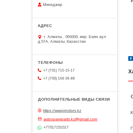
Менеджер
г. Алматы , 050000, мкр. Баян аул
д.57А, Алматы, Казахстан
+7 (701) 715-15-17
Х
+7 (700) 168-36-88
https://www.jmotors.kz
К
autospareparts.kz@gmail.com
+77017151517
П