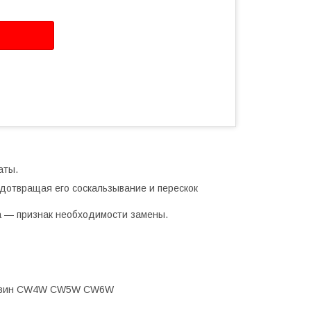
аты.
дотвращая его соскальзывание и перескок
ка — признак необходимости замены.
1 бензин CW4W CW5W CW6W