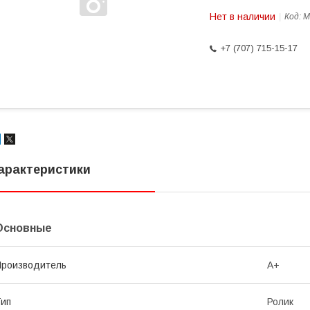
Нет в наличии
Код:
M
+7 (707) 715-15-17
арактеристики
Основные
роизводитель
A+
ип
Ролик