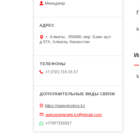
Менеджер
г. Алматы , 050000, мкр. Баян аул
д.57А, Алматы, Казахстан
И
+7 (707) 715-15-17
https://www.jmotors.kz
autospareparts.kz@gmail.com
+77077151517