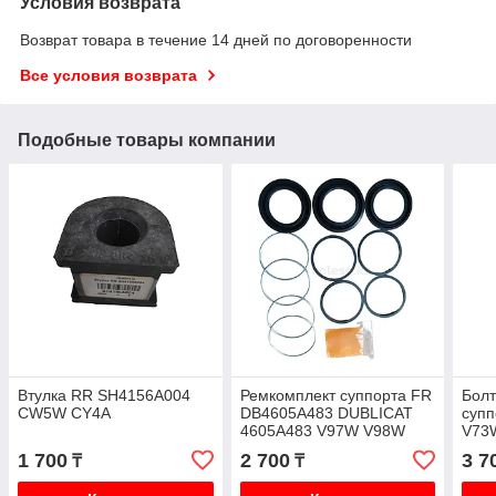
Условия возврата
Возврат товара в течение 14 дней по договоренности
Все условия возврата
Подобные товары компании
Втулка RR SH4156A004
Ремкомплект суппорта FR
Бол
CW5W CY4A
DB4605A483 DUBLICAT
супп
4605A483 V97W V98W
V73
1 700
2 700
3 7
₸
₸