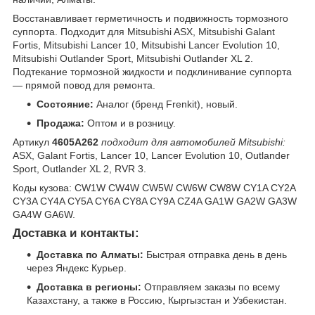
Восстанавливает герметичность и подвижность тормозного
суппорта. Подходит для Mitsubishi ASX, Mitsubishi Galant
Fortis, Mitsubishi Lancer 10, Mitsubishi Lancer Evolution 10,
Mitsubishi Outlander Sport, Mitsubishi Outlander XL 2.
Подтекание тормозной жидкости и подклинивание суппорта
— прямой повод для ремонта.
Состояние:
Аналог (бренд Frenkit), новый.
Продажа:
Оптом и в розницу.
Артикул
4605A262
подходит для автомобилей Mitsubishi:
ASX, Galant Fortis, Lancer 10, Lancer Evolution 10, Outlander
Sport, Outlander XL 2, RVR 3.
Коды кузова: CW1W CW4W CW5W CW6W CW8W CY1A CY2A
CY3A CY4A CY5A CY6A CY8A CY9A CZ4A GA1W GA2W GA3W
GA4W GA6W.
Доставка и контакты:
Доставка по Алматы:
Быстрая отправка день в день
через Яндекс Курьер.
Доставка в регионы:
Отправляем заказы по всему
Казахстану, а также в Россию, Кыргызстан и Узбекистан.