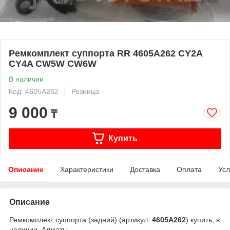
Ремкомплект суппорта RR 4605A262 CY2A
CY4A CW5W CW6W
В наличии
Код: 4605A262
Розница
9 000
₸
Купить
Описание
Характеристики
Доставка
Оплата
Усл
Описание
Ремкомплект суппорта (задний) (артикул:
4605A262
) купить, в
наличии, Алматы.