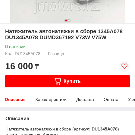
Натяжитель автонатяжки в сборе 1345A078
DU1345A078 DUMD367192 V73W V75W
В наличии
Код: DU1345A078
Розница
16 000
₸
Купить
Описание
Характеристики
Доставка
Оплата
Усл
Описание
Натяжитель автонатяжки в сборе (артикул:
DU1345A078
)
купить, в наличии, Алматы.