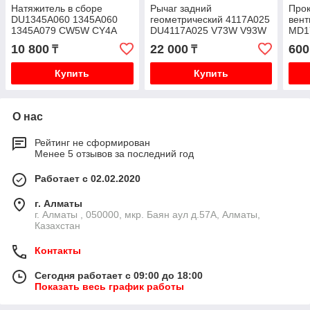
Натяжитель в сборе
Рычаг задний
Прок
DU1345A060 1345A060
геометрический 4117A025
вен
1345A079 CW5W CY4A
DU4117A025 V73W V93W
MD1
10 800
22 000
600
₸
₸
Купить
Купить
О нас
Рейтинг не сформирован
Менее 5 отзывов за последний год
Работает с 02.02.2020
г. Алматы
г. Алматы , 050000, мкр. Баян аул д.57А, Алматы,
Казахстан
Контакты
Сегодня работает с 09:00 до 18:00
Показать весь график работы